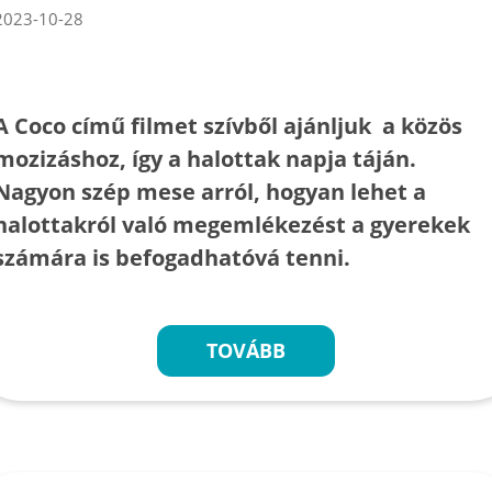
2023-10-28
A Coco című filmet szívből ajánljuk a közös
mozizáshoz, így a halottak napja táján.
Nagyon szép mese arról, hogyan lehet a
halottakról való megemlékezést a gyerekek
számára is befogadhatóvá tenni.
TOVÁBB