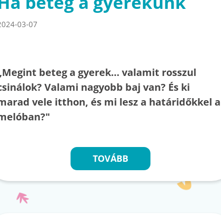
Ha beteg a gyerekünk
2024-03-07
„Megint beteg a gyerek… valamit rosszul
csinálok? Valami nagyobb baj van? És ki
marad vele itthon, és mi lesz a határidőkkel a
melóban?"
TOVÁBB