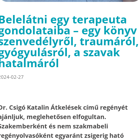
Belelátni egy terapeuta
gondolataiba – egy könyv
szenvedélyről, traumáról,
gyógyulásról, a szavak
hatalmáról
2024-02-27
Dr. Csigó Katalin Átkelések című regényét
ajánljuk, meglehetősen elfogultan.
Szakemberként és nem szakmabeli
regényolvasóként egyaránt zsigerig ható