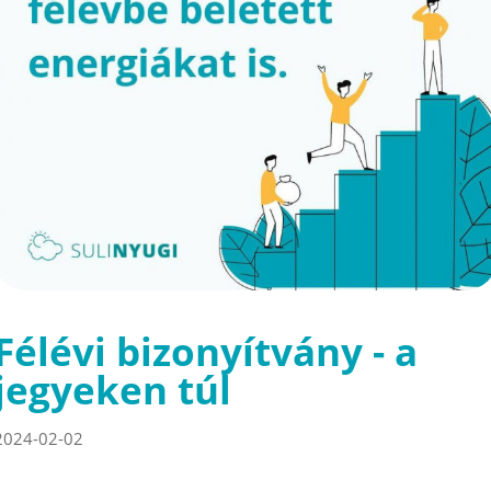
Félévi bizonyítvány - a
jegyeken túl
2024-02-02