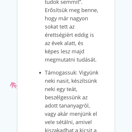
tudok semmit”.
Erősítsük meg benne,
hogy már nagyon
sokat tett az
érettségiért eddig is
az évek alatt, és
képes lesz majd
megmutatni tudását.
Támogassuk: Vigyünk
neki nasit, készítsünk
neki egy teát,
beszélgessünk az
adott tananyagról,
vagy akár menjünk el
vele sétálni, amivel
kiszakadhat a kicsit a