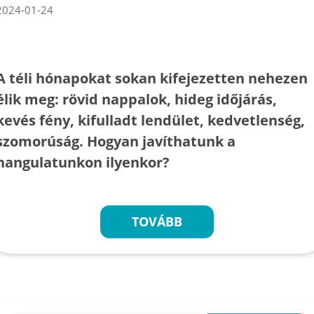
2024-01-24
A téli hónapokat sokan kifejezetten nehezen
élik meg: rövid nappalok, hideg időjárás,
kevés fény, kifulladt lendület, kedvetlenség,
szomorúság. Hogyan javíthatunk a
hangulatunkon ilyenkor?
TOVÁBB