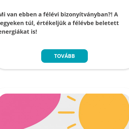
Mi van ebben a félévi bizonyítványban?! A
jegyeken túl, értékeljük a félévbe beletett
energiákat is!
TOVÁBB