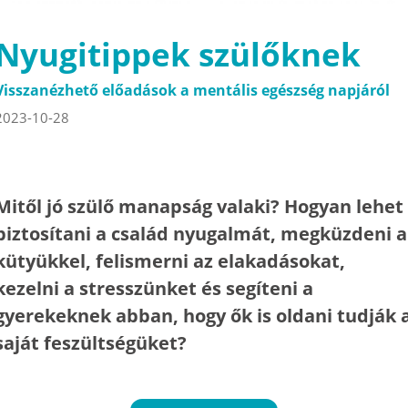
Nyugitippek szülőknek
Visszanézhető előadások a mentális egészség napjáról
2023-10-28
Mitől jó szülő manapság valaki? Hogyan lehet
biztosítani a család nyugalmát, megküzdeni a
kütyükkel, felismerni az elakadásokat,
kezelni a stresszünket és segíteni a
gyerekeknek abban, hogy ők is oldani tudják 
saját feszültségüket?