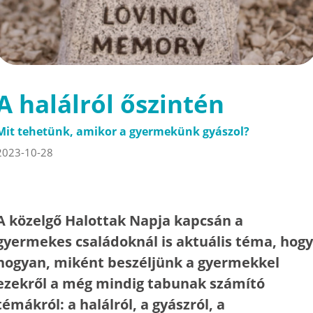
A halálról őszintén
Mit tehetünk, amikor a gyermekünk gyászol?
2023-10-28
A közelgő Halottak Napja kapcsán a
gyermekes családoknál is aktuális téma, hogy
hogyan, miként beszéljünk a gyermekkel
ezekről a még mindig tabunak számító
témákról: a halálról, a gyászról, a