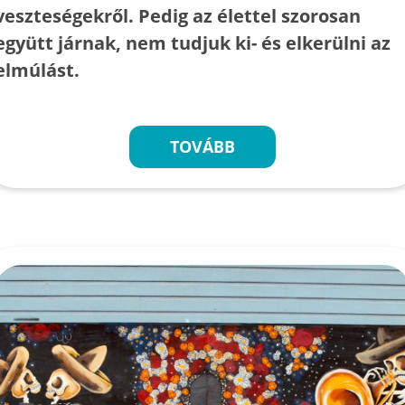
veszteségekről. Pedig az élettel szorosan
együtt járnak, nem tudjuk ki- és elkerülni az
elmúlást.
TOVÁBB