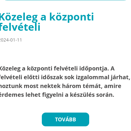
Közeleg a központi
felvételi
2024-01-11
Közeleg a központi felvételi időpontja. A
felvételi előtti időszak sok izgalommal járhat,
hoztunk most nektek három témát, amire
érdemes lehet figyelni a készülés során.
TOVÁBB