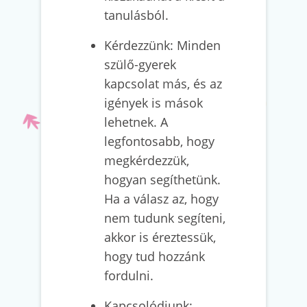
tanulásból.
Kérdezzünk: Minden
szülő-gyerek
kapcsolat más, és az
igények is mások
lehetnek. A
legfontosabb, hogy
megkérdezzük,
hogyan segíthetünk.
Ha a válasz az, hogy
nem tudunk segíteni,
akkor is éreztessük,
hogy tud hozzánk
fordulni.
Kapcsolódjunk: