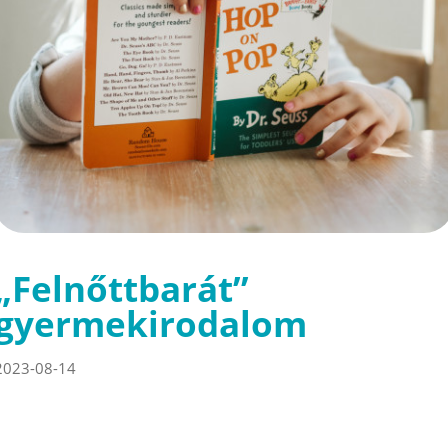
„Felnőttbarát”
gyermekirodalom
2023-08-14