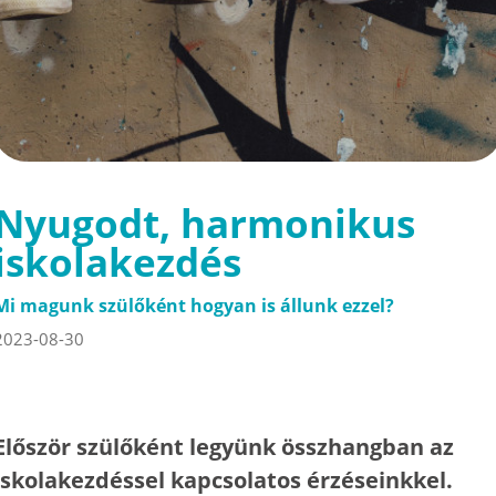
Nyugodt, harmonikus
iskolakezdés
Mi magunk szülőként hogyan is állunk ezzel?
2023-08-30
Először szülőként legyünk összhangban az
iskolakezdéssel kapcsolatos érzéseinkkel.