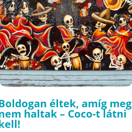
Boldogan éltek, amíg meg
nem haltak – Coco-t látni
kell!