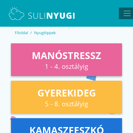
EN
UA
Főoldal
Nyugitippek
MANÓSTRESSZ
1 - 4. osztályig
GYEREKIDEG
5 - 8. osztályig
KAMASZFESZKÓ