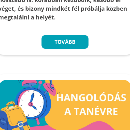
véget, és bizony mindkét fél próbálja közben
megtalálni a helyét.
TOVÁBB