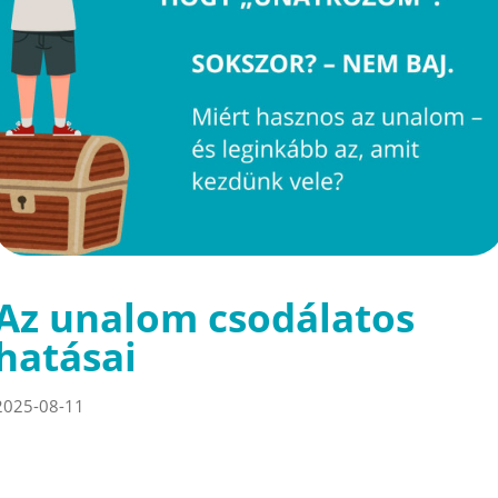
Az unalom csodálatos
hatásai
2025-08-11