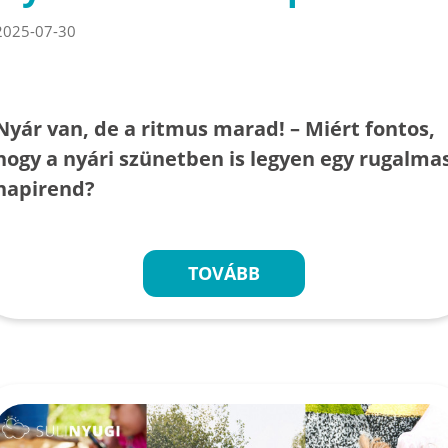
2025-07-30
Nyár van, de a ritmus marad! – Miért fontos,
hogy a nyári szünetben is legyen egy rugalma
napirend?
TOVÁBB