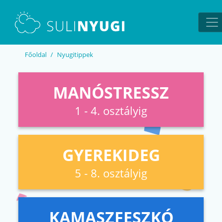
EN
UA
Főoldal
Nyugitippek
MANÓSTRESSZ
1 - 4. osztályig
GYEREKIDEG
5 - 8. osztályig
KAMASZFESZKÓ