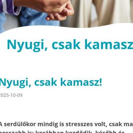
Nyugi, csak kamasz!
2025-10-09
A serdülőkor mindig is stresszes volt, csak ma
hosszabb is: korábban kezdődik, később ér