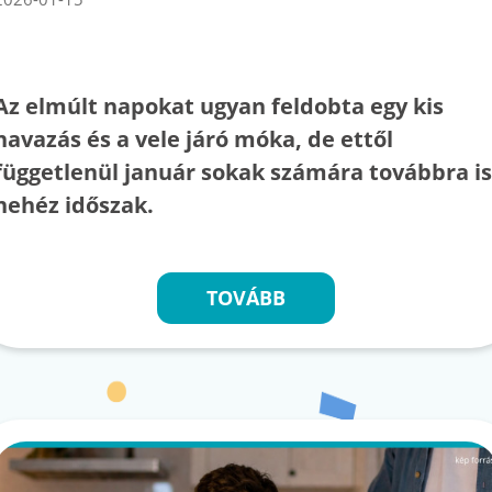
Az elmúlt napokat ugyan feldobta egy kis
havazás és a vele járó móka, de ettől
függetlenül január sokak számára továbbra is
nehéz időszak.
TOVÁBB