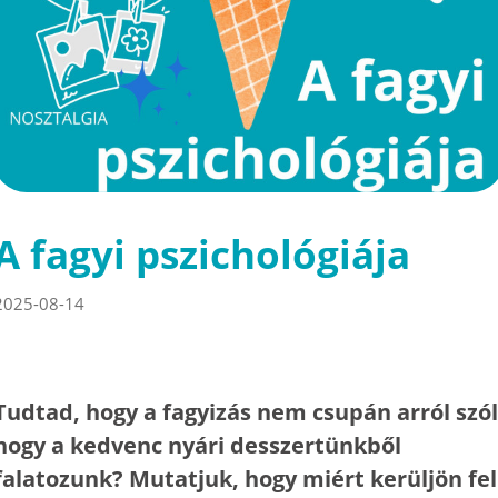
A fagyi pszichológiája
2025-08-14
Tudtad, hogy a fagyizás nem csupán arról szól
hogy a kedvenc nyári desszertünkből
falatozunk? Mutatjuk, hogy miért kerüljön fel