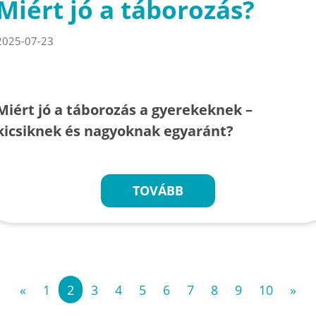
Miért jó a táborozás?
2025-07-23
Miért jó a táborozás a gyerekeknek –
kicsiknek és nagyoknak egyaránt?
TOVÁBB
«
1
2
3
4
5
6
7
8
9
10
»