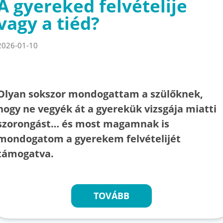
A gyereked felvételije
vagy a tiéd?
2026-01-10
Olyan sokszor mondogattam a szülőknek,
hogy ne vegyék át a gyerekük vizsgája miatti
szorongást… és most magamnak is
mondogatom a gyerekem felvételijét
támogatva.
TOVÁBB