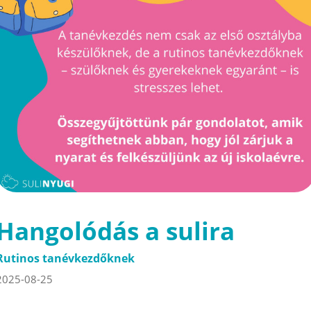
Hangolódás a sulira
Rutinos tanévkezdőknek
2025-08-25