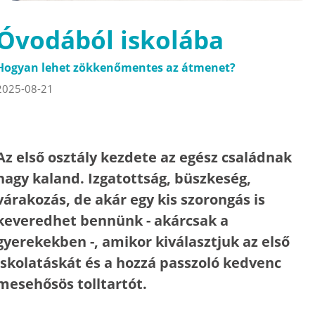
Óvodából iskolába
Hogyan lehet zökkenőmentes az átmenet?
2025-08-21
Az első osztály kezdete az egész családnak
nagy kaland. Izgatottság, büszkeség,
várakozás, de akár egy kis szorongás is
keveredhet bennünk - akárcsak a
gyerekekben -, amikor kiválasztjuk az első
iskolatáskát és a hozzá passzoló kedvenc
mesehősös tolltartót.