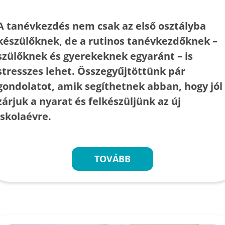
A tanévkezdés nem csak az első osztályba
készülőknek, de a rutinos tanévkezdőknek –
szülőknek és gyerekeknek egyaránt – is
stresszes lehet. Összegyűjtöttünk pár
gondolatot, amik segíthetnek abban, hogy jól
zárjuk a nyarat és felkészüljünk az új
iskolaévre.
TOVÁBB