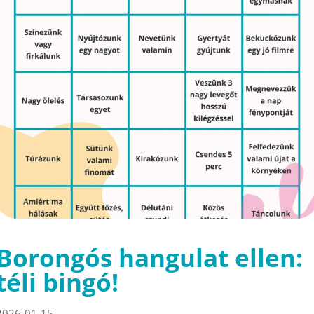
Borongós hangulat ellen:
téli bingó!
2026-01-15