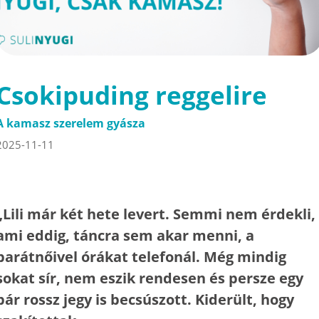
Csokipuding reggelire
A kamasz szerelem gyásza
2025-11-11
„Lili már két hete levert. Semmi nem érdekli,
ami eddig, táncra sem akar menni, a
barátnőivel órákat telefonál. Még mindig
sokat sír, nem eszik rendesen és persze egy
pár rossz jegy is becsúszott. Kiderült, hogy