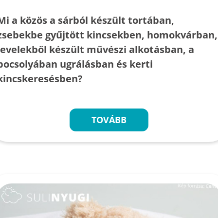
Mi a közös a sárból készült tortában,
zsebekbe gyűjtött kincsekben, homokvárban,
levelekből készült művészi alkotásban, a
pocsolyában ugrálásban és kerti
kincskeresésben?
TOVÁBB