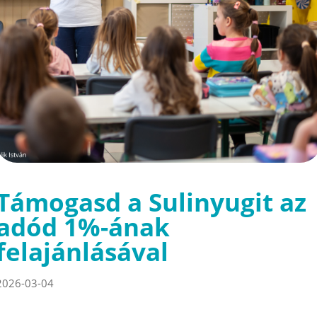
Támogasd a Sulinyugit az
adód 1%-ának
felajánlásával
2026-03-04