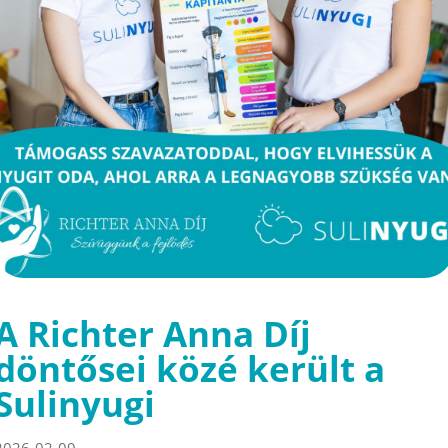
A Richter Anna Díj
döntősei közé került a
Sulinyugi
2026-02-09