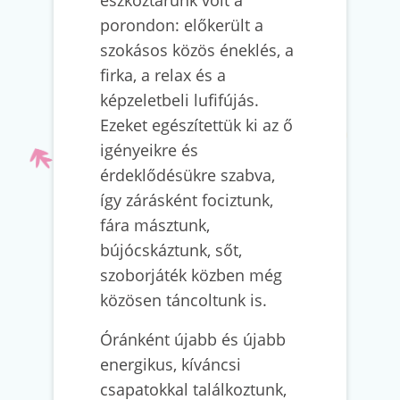
porondon: előkerült a
szokásos közös éneklés, a
firka, a relax és a
képzeletbeli lufifújás.
Ezeket egészítettük ki az ő
igényeikre és
érdeklődésükre szabva,
így zárásként fociztunk,
fára másztunk,
bújócskáztunk, sőt,
szoborjáték közben még
közösen táncoltunk is.
Óránként újabb és újabb
energikus, kíváncsi
csapatokkal találkoztunk,