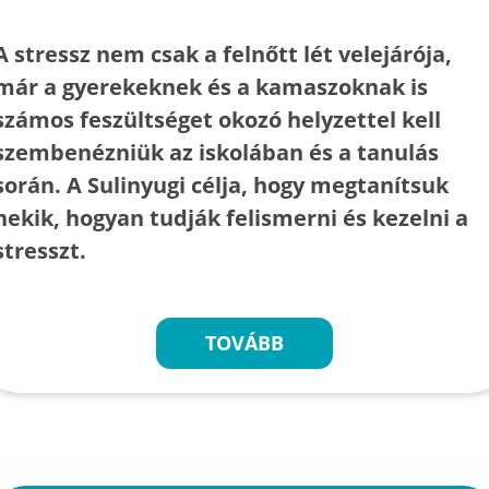
A stressz nem csak a felnőtt lét velejárója,
már a gyerekeknek és a kamaszoknak is
számos feszültséget okozó helyzettel kell
szembenézniük az iskolában és a tanulás
során. A Sulinyugi célja, hogy megtanítsuk
nekik, hogyan tudják felismerni és kezelni a
stresszt.
TOVÁBB