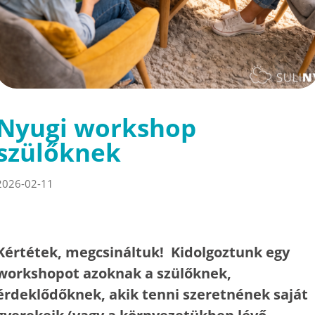
Nyugi workshop
szülőknek
2026-02-11
Kértétek, megcsináltuk! Kidolgoztunk egy
workshopot azoknak a szülőknek,
érdeklődőknek, akik tenni szeretnének saját