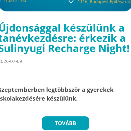
Újdonsággal készülünk a
tanévkezdésre: érkezik a
Sulinyugi Recharge Night!
2026-07-09
Szeptemberben legtöbbször a gyerekek
iskolakezdésére készülünk.
TOVÁBB