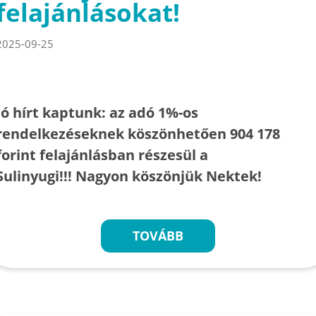
felajánlásokat!
2025-09-25
Jó hírt kaptunk: az adó 1%-os
rendelkezéseknek köszönhetően 904 178
forint felajánlásban részesül a
Sulinyugi!!! Nagyon köszönjük Nektek!
TOVÁBB