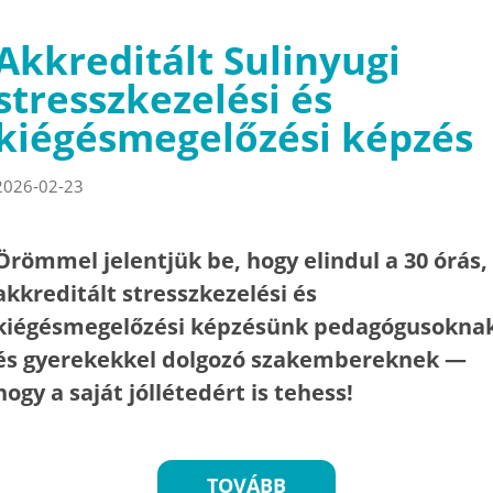
Akkreditált Sulinyugi
stresszkezelési és
kiégésmegelőzési képzés
2026-02-23
Örömmel jelentjük be, hogy elindul a 30 órás,
akkreditált stresszkezelési és
kiégésmegelőzési képzésünk pedagógusokna
és gyerekekkel dolgozó szakembereknek —
hogy a saját jóllétedért is tehess!
TOVÁBB