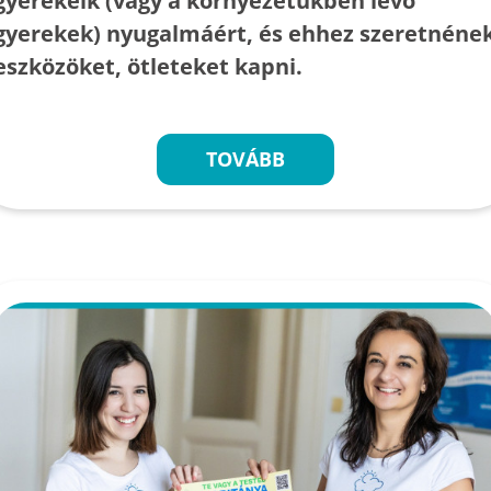
gyerekeik (vagy a környezetükben lévő
gyerekek) nyugalmáért, és ehhez szeretnéne
eszközöket, ötleteket kapni.
TOVÁBB