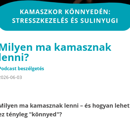
Milyen ma kamasznak
lenni?
Podcast beszélgetés
2026-06-03
Milyen ma kamasznak lenni – és hogyan lehet
ez tényleg "könnyed"?