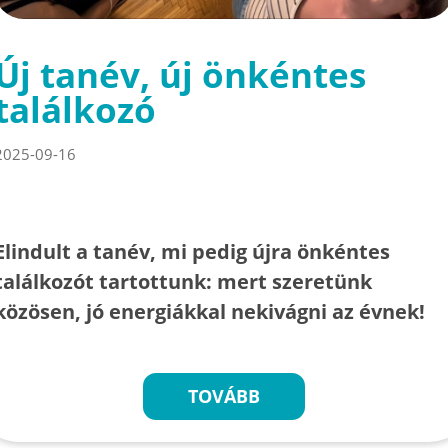
Új tanév, új önkéntes
találkozó
2025-09-16
Elindult a tanév, mi pedig újra önkéntes
találkozót tartottunk: mert szeretünk
közösen, jó energiákkal nekivágni az évnek!
TOVÁBB