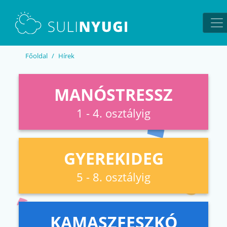
EN
UA
Főoldal
Hírek
MANÓSTRESSZ
1 - 4. osztályig
GYEREKIDEG
5 - 8. osztályig
KAMASZFESZKÓ