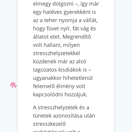
elmegy dolgozni –, így már
egy hatéves gyerekként is
az a teher nyomja a vállát,
hogy füvet nyír, fát vág és
állatot etet. Megrendítő
volt hallani, milyen
stresszhelyzetekkel
küzdenek már az alsó
tagozatos kisdiákok is –
ugyanakkor hihetetlenül
felemelő élmény volt
kapcsolódni hozzájuk.
A stresszhelyzetek és a
tünetek azonosítása után
stresszkezelő
eszköztárunk volt a