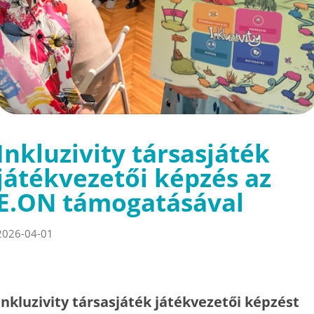
Inkluzivity társasjáték
játékvezetői képzés az
E.ON támogatásával
2026-04-01
Inkluzivity társasjáték játékvezetői képzést