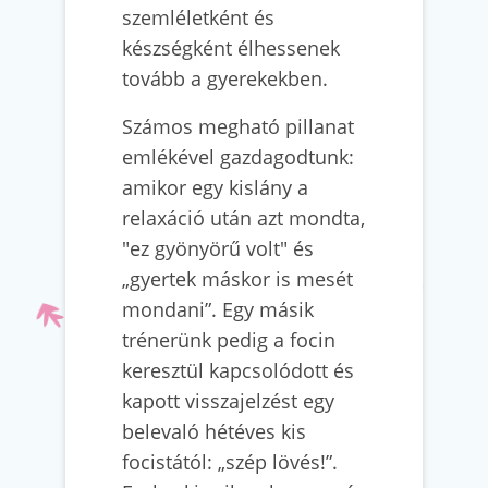
szemléletként és
készségként élhessenek
tovább a gyerekekben.
Számos megható pillanat
emlékével gazdagodtunk:
amikor egy kislány a
relaxáció után azt mondta,
"ez gyönyörű volt" és
„gyertek máskor is mesét
mondani”. Egy másik
trénerünk pedig a focin
keresztül kapcsolódott és
kapott visszajelzést egy
belevaló hétéves kis
focistától: „szép lövés!”.