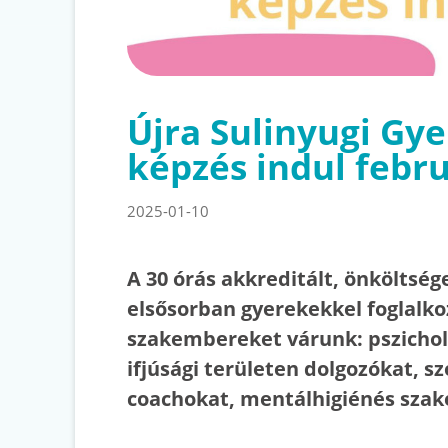
Újra Sulinyugi Gy
képzés indul febr
2025-01-10
A 30 órás akkreditált, önköltsé
elsősorban gyerekekkel foglalko
szakembereket várunk: pszicho
ifjúsági területen dolgozókat, sz
coachokat, mentálhigiénés sza