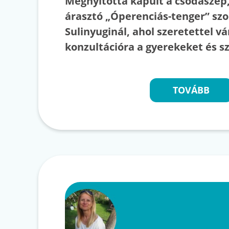
Megnyitotta kapuit a csodaszép
árasztó „Óperenciás-tenger” szo
Sulinyuginál, ahol szeretettel vá
konzultációra a gyerekeket és sz
TOVÁBB