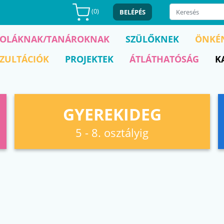
(
0
)
BELÉPÉS
KOLÁKNAK/TANÁROKNAK
SZÜLŐKNEK
ÖNKÉ
ZULTÁCIÓK
PROJEKTEK
ÁTLÁTHATÓSÁG
K
GYEREKIDEG
5 - 8. osztályig