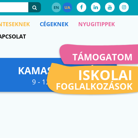
EN
UA
NTESEKNEK
CÉGEKNEK
NYUGITIPPEK
APCSOLAT
TÁMOGATOM
KAMASZFESZKÓ
ISKOLAI
9 - 12. osztályig
FOGLALKOZÁSOK