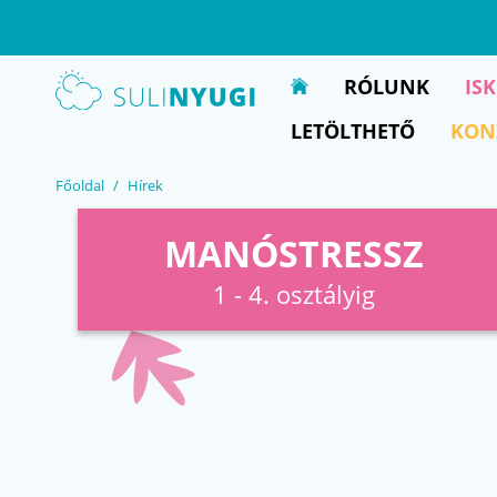
EN
UA
RÓLUNK
IS
LETÖLTHETŐ
KON
Főoldal
Hírek
MANÓSTRESSZ
1 - 4. osztályig