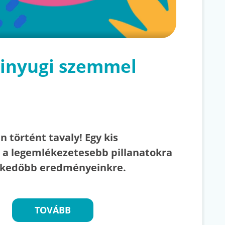
linyugi szemmel
 történt tavaly! Egy kis
s a legemlékezetesebb pillanatokra
lkedőbb eredményeinkre.
TOVÁBB