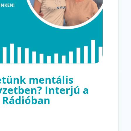
etünk mentális
yzetben? Interjú a
 Rádióban