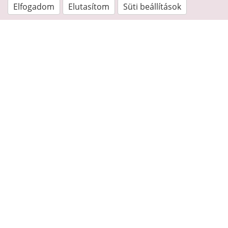
Elfogadom
Elutasítom
Süti beállítások
Kapcsolat
Nyugi Alapítvány
Irodai telefonszám:
+36 20/249-0391