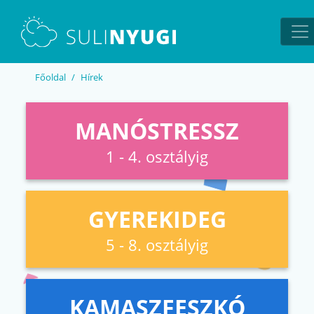
EN
UA
Főoldal
Hírek
MANÓSTRESSZ
1 - 4. osztályig
GYEREKIDEG
5 - 8. osztályig
KAMASZFESZKÓ