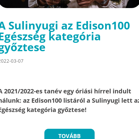
A Sulinyugi az Edison100
Egészség kategória
győztese
2022-03-07
A 2021/2022-es tanév egy óriási hírrel indult
nálunk: az Edison100 listáról a Sulinyugi lett a
Egészség kategória győztese!
TOVÁBB