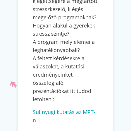
kiégettségére a megtartott
stresszkezelő, kiégés
megelőző programoknak?
Hogyan alakul a gyerekek
stressz szintje?
A program mely elemei a
leghatékonyabbak?
A feltett kérdésekre a
válaszokat, a kutatási
eredményeinket
összefoglaló
prezentációkat itt tudod
letölteni:
Sulinyugi kutatás az MPT-
n 1