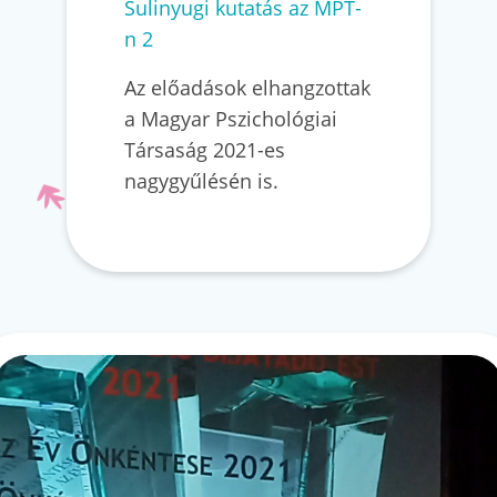
Sulinyugi kutatás az MPT-
n 2
Az előadások elhangzottak
a Magyar Pszichológiai
Társaság 2021-es
nagygyűlésén is.