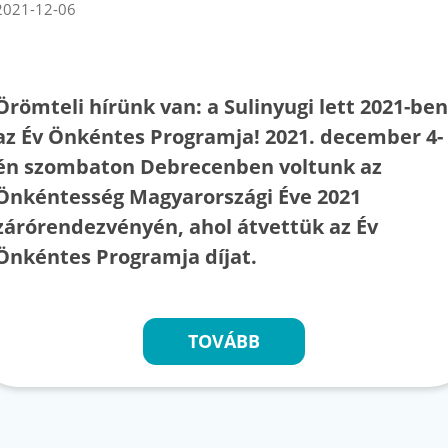
2021-12-06
Örömteli hírünk van: a Sulinyugi lett 2021-ben
az Év Önkéntes Programja! 2021. december 4-
én szombaton Debrecenben voltunk az
Önkéntesség Magyarországi Éve 2021
zárórendezvényén, ahol átvettük az Év
Önkéntes Programja díjat.
TOVÁBB