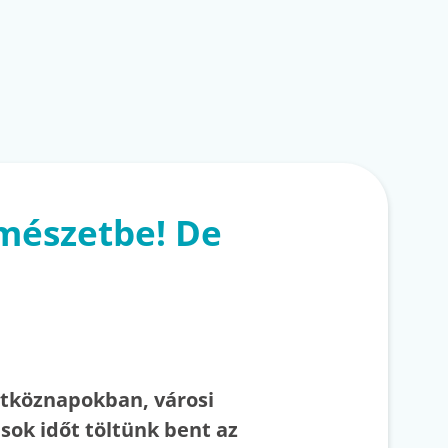
rmészetbe! De
tköznapokban, városi
sok időt töltünk bent az