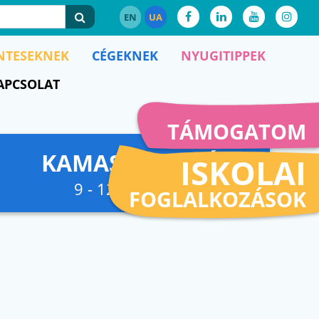
EN
UA
NTESEKNEK
CÉGEKNEK
NYUGITIPPEK
APCSOLAT
TÁMOGATOM
KAMASZFESZKÓ
ISKOLAI
9 - 12. osztályig
FOGLALKOZÁSOK