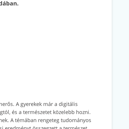
odában.
rős. A gyerekek már a digitális
gtól, és a természetet közelebb hozni.
etnek. A témában rengeteg tudományos
si eredményt összegzett a természet