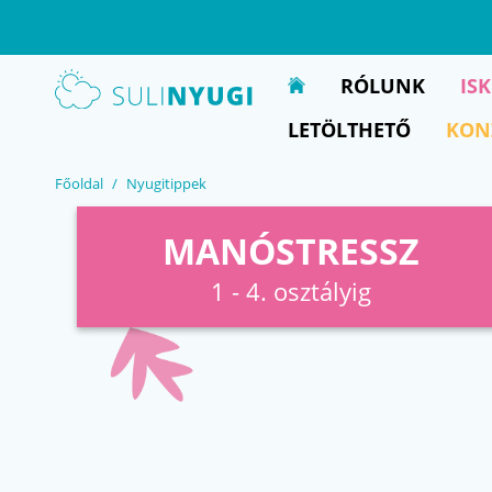
EN
UA
RÓLUNK
IS
LETÖLTHETŐ
KON
Főoldal
Nyugitippek
MANÓSTRESSZ
1 - 4. osztályig