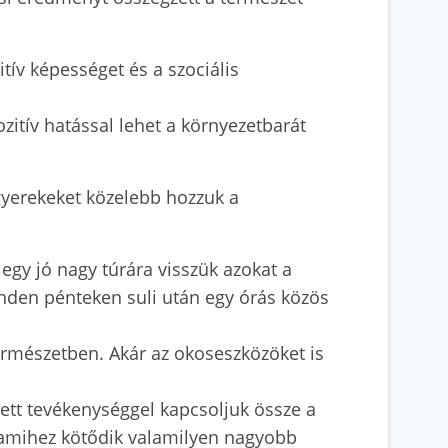
itív képességet és a szociális
zitív hatással lehet a környezetbarát
 gyerekeket közelebb hozzuk a
 egy jó nagy túrára visszük azokat a
inden pénteken suli után egy órás közös
természetben. Akár az okoseszközöket is
tett tevékenységgel kapcsoljuk össze a
, amihez kötődik valamilyen nagyobb