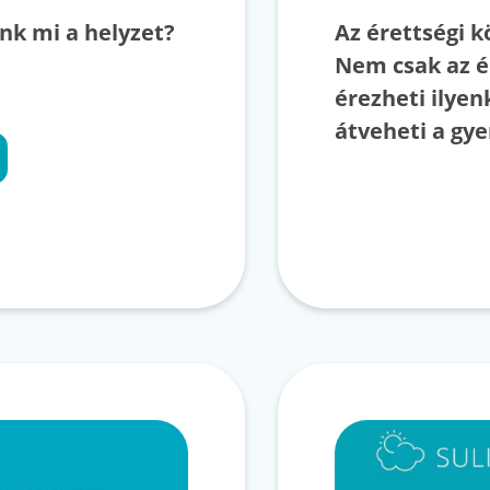
nk mi a helyzet?
Az érettségi k
Nem csak az ér
érezheti ilyen
átveheti a gye