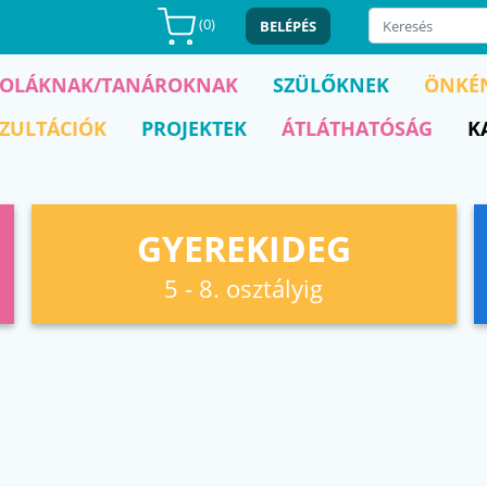
(
0
)
BELÉPÉS
KOLÁKNAK/TANÁROKNAK
SZÜLŐKNEK
ÖNKÉ
ZULTÁCIÓK
PROJEKTEK
ÁTLÁTHATÓSÁG
K
GYEREKIDEG
5 - 8. osztályig