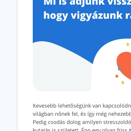
Kevesebb lehetőségünk van kapcsolódni 
világban nőnek fel, és így még nehezebb 
Pedig csodás dolog amilyen stresszold
kutatás is született. Épp egy olyan friss