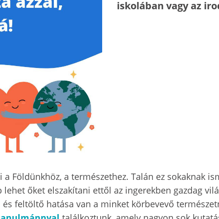
iskolában vagy az ir
a Földünkhöz, a természethez. Talán ez sokaknak isme
lehet őket elszakítani ettől az ingerekben gazdag vilá
ó és feltöltő hatása van a minket körbevevő termész
tanulmánnyal
találkoztunk, amely nagyon sok kutatá