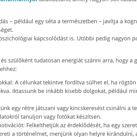
dás – például egy séta a természetben – javítja a kogn
zséget.
 pszichológiai kapcsolódást is. Utóbbi pedig nagyon po
, és szülőként tudatosan energiát szánni arra, hogy a
 ehhez:
kal: A célunkat tekintve fordítva sülhet el, ha rögtön
zokva. Iktassunk be inkább kisebb dolgokat, például m
ünk egy rétre játszani vagy kincskeresést csinálni a 
latokról tanuljon vagy fotókat készítsen.
otivációt: Felkelthetjük az érdeklődését, ha egy szere
ereti a történelmet, menjünk olyan helyre kirándulni