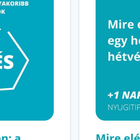
n: a
Mire el