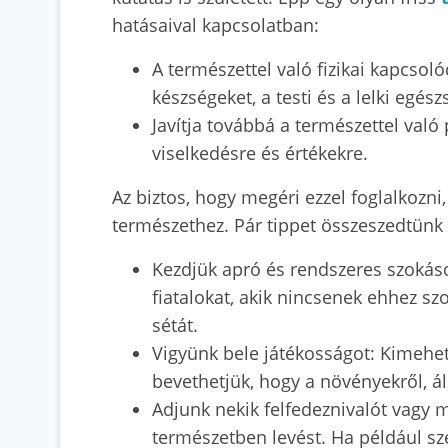
hatásaival kapcsolatban:
A természettel való fizikai kapcsoló
készségeket, a testi és a lelki egés
Javítja továbbá a természettel való
viselkedésre és értékekre.
Az biztos, hogy megéri ezzel foglalkozni
természethez. Pár tippet összeszedtünk
Kezdjük apró és rendszeres szokások
fiatalokat, akik nincsenek ehhez s
sétát.
Vigyünk bele játékosságot: Kimehet
bevethetjük, hogy a növényekről, ál
Adjunk nekik felfedeznivalót vagy m
természetben levést. Ha például sz