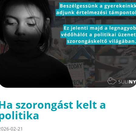
Ha szorongást kelt a
politika
2026-02-21