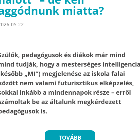
aggódnunk miatta?
2026-05-22
Szülők, pedagógusok és diákok már mind
mind tudják, hogy a mesterséges intelligenci
(később „MI”) megjelenése az iskola falai
között nem valami futurisztikus elképzelés,
sokkal inkább a mindennapok része – erről
számoltak be az általunk megkérdezett
pedagógusok is.
TOVÁBB