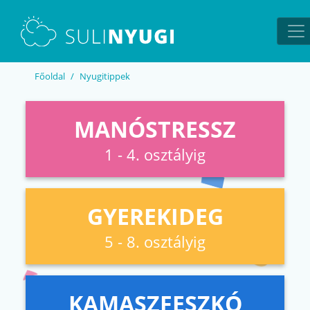
EN
UA
Főoldal
Nyugitippek
MANÓSTRESSZ
1 - 4. osztályig
GYEREKIDEG
5 - 8. osztályig
KAMASZFESZKÓ