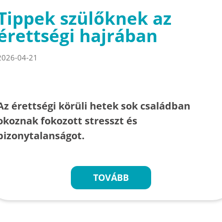
Tippek szülőknek az
érettségi hajrában
2026-04-21
Az érettségi körüli hetek sok családban
okoznak fokozott stresszt és
bizonytalanságot.
TOVÁBB