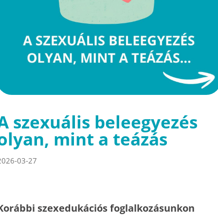
A szexuális beleegyezés
olyan, mint a teázás
2026-03-27
Korábbi szexedukációs foglalkozásunkon