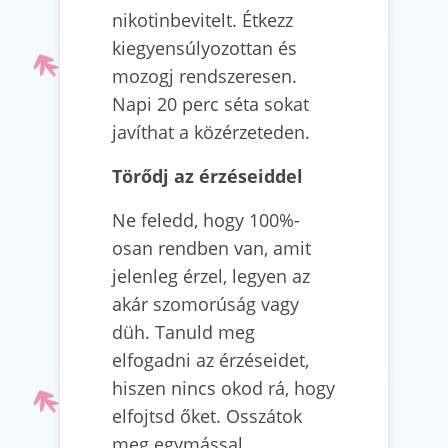
nikotinbevitelt. Étkezz
kiegyensúlyozottan és
mozogj rendszeresen.
Napi 20 perc séta sokat
javíthat a közérzeteden.
Törődj az érzéseiddel
Ne feledd, hogy 100%-
osan rendben van, amit
jelenleg érzel, legyen az
akár szomorúság vagy
düh. Tanuld meg
elfogadni az érzéseidet,
hiszen nincs okod rá, hogy
elfojtsd őket. Osszátok
meg egymással