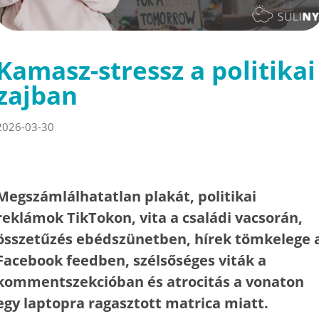
Kamasz-stressz a politikai
zajban
2026-03-30
Megszámlálhatatlan plakát, politikai
reklámok TikTokon, vita a családi vacsorán,
összetűzés ebédszünetben, hírek tömkelege 
Facebook feedben, szélsőséges viták a
kommentszekcióban és atrocitás a vonaton
egy laptopra ragasztott matrica miatt.