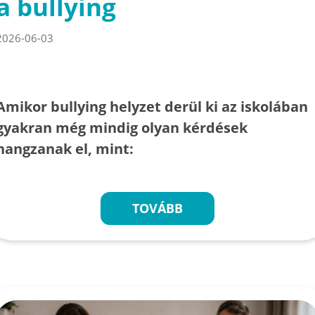
a bullying
2026-06-03
Amikor bullying helyzet derül ki az iskolában
gyakran még mindig olyan kérdések
hangzanak el, mint:
TOVÁBB