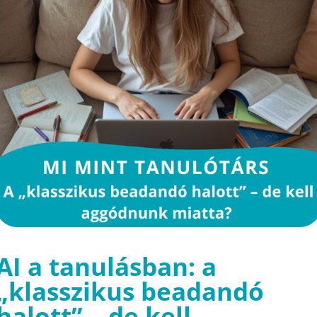
AI a tanulásban: a
„klasszikus beadandó
halott” – de kell