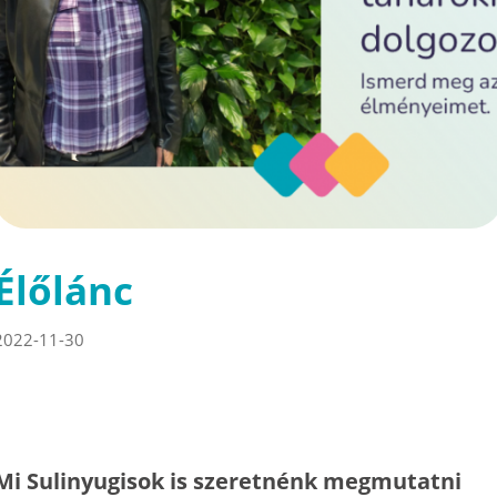
Élőlánc
2022-11-30
Mi Sulinyugisok is szeretnénk megmutatni