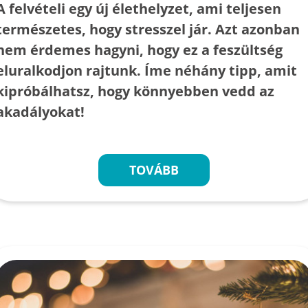
A felvételi egy új élethelyzet, ami teljesen
természetes, hogy stresszel jár. Azt azonban
nem érdemes hagyni, hogy ez a feszültség
eluralkodjon rajtunk. Íme néhány tipp, amit
kipróbálhatsz, hogy könnyebben vedd az
akadályokat!
TOVÁBB