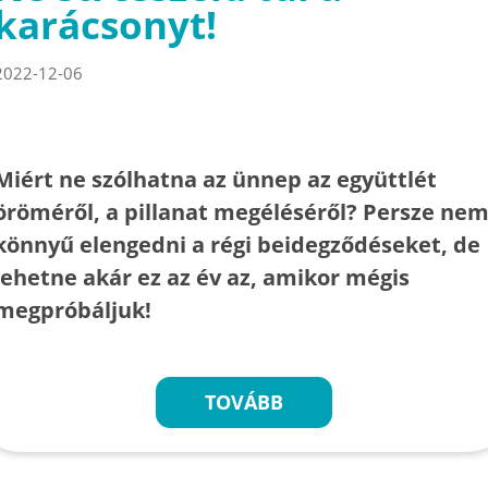
karácsonyt!
2022-12-06
Miért ne szólhatna az ünnep az együttlét
öröméről, a pillanat megéléséről? Persze ne
könnyű elengedni a régi beidegződéseket, de
lehetne akár ez az év az, amikor mégis
megpróbáljuk!
TOVÁBB