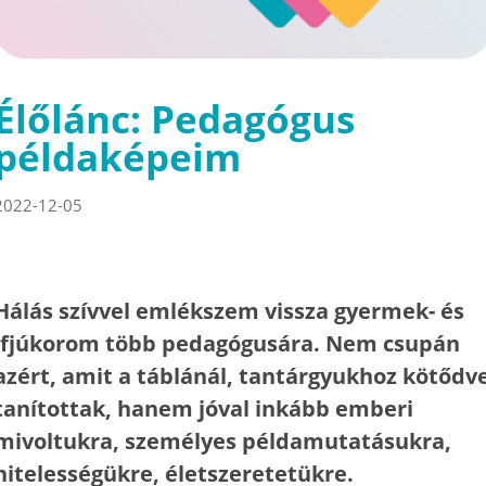
Élőlánc: Pedagógus
példaképeim
2022-12-05
Hálás szívvel emlékszem vissza gyermek- és
ifjúkorom több pedagógusára. Nem csupán
azért, amit a táblánál, tantárgyukhoz kötődv
tanítottak, hanem jóval inkább emberi
mivoltukra, személyes példamutatásukra,
hitelességükre, életszeretetükre.