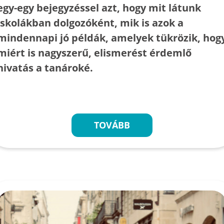
egy-egy bejegyzéssel azt, hogy mit látunk
iskolákban dolgozóként, mik is azok a
mindennapi jó példák, amelyek tükrözik, hog
miért is nagyszerű, elismerést érdemlő
hivatás a tanároké.
TOVÁBB