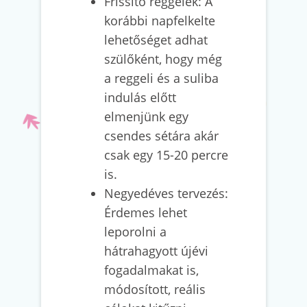
Frissítő reggelek: A
korábbi napfelkelte
lehetőséget adhat
szülőként, hogy még
a reggeli és a suliba
indulás előtt
elmenjünk egy
csendes sétára akár
csak egy 15-20 percre
is.
Negyedéves tervezés:
Érdemes lehet
leporolni a
hátrahagyott újévi
fogadalmakat is,
módosított, reális