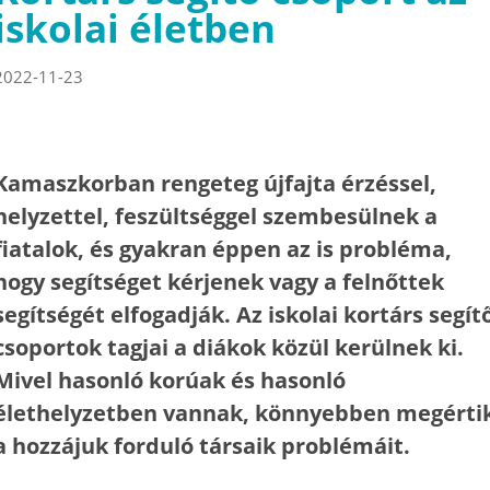
iskolai életben
2022-11-23
Kamaszkorban rengeteg újfajta érzéssel,
helyzettel, feszültséggel szembesülnek a
fiatalok, és gyakran éppen az is probléma,
hogy segítséget kérjenek vagy a felnőttek
segítségét elfogadják. Az iskolai kortárs segít
csoportok tagjai a diákok közül kerülnek ki.
Mivel hasonló korúak és hasonló
élethelyzetben vannak, könnyebben megérti
a hozzájuk forduló társaik problémáit.