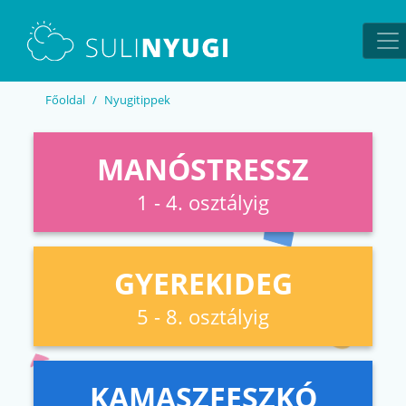
EN
UA
Főoldal
Nyugitippek
MANÓSTRESSZ
1 - 4. osztályig
GYEREKIDEG
5 - 8. osztályig
KAMASZFESZKÓ