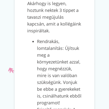
Akárhogy is legyen,
hoztunk nektek 3 tippet a
tavaszi megújulás
kapcsán, amit a kollégáink
inspiráltak.
Rendrakás,
lomtalanítás: Újítsuk
meg a
környezetünket azzal,
hogy megnézzük,
mire is van valóban
szükségünk. Vonjuk
be ebbe a gyerekeket
is, csinálhatunk ebből
programot!