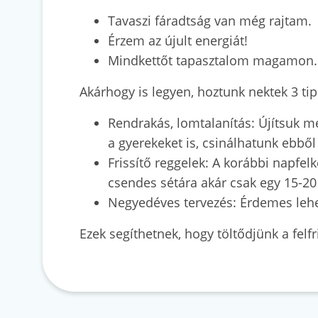
Tavaszi fáradtság van még rajtam.
Érzem az újult energiát!
Mindkettőt tapasztalom magamon.
Akárhogy is legyen, hoztunk nektek 3 tip
Rendrakás, lomtalanítás: Újítsuk 
a gyerekeket is, csinálhatunk ebbő
Frissítő reggelek: A korábbi napfel
csendes sétára akár csak egy 15-20 
Negyedéves tervezés: Érdemes lehet 
Ezek segíthetnek, hogy töltődjünk a felfr