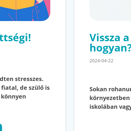
tségi!
Vissza 
hogyan
2024-04-22
edten stresszes.
iatal, de szülő is
Sokan rohanun
, könnyen
környezetben 
iskolában vag