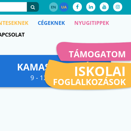
EN
UA
NTESEKNEK
CÉGEKNEK
NYUGITIPPEK
APCSOLAT
TÁMOGATOM
KAMASZFESZKÓ
ISKOLAI
9 - 12. osztályig
FOGLALKOZÁSOK