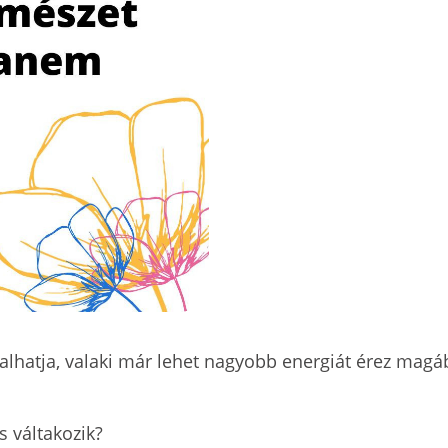
ztalhatja, valaki már lehet nagyobb energiát érez ma
s váltakozik?