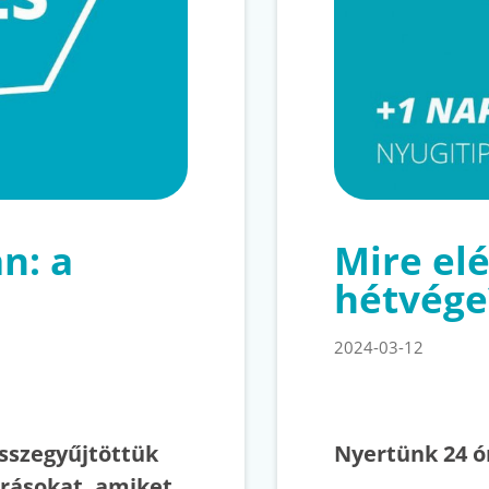
n: a
Mire el
hétvége
2024-03-12
Összegyűjtöttük
Nyertünk 24 ór
rrásokat, amiket