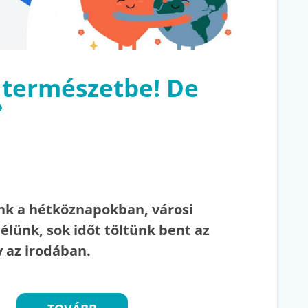
a természetbe! De
?
k a hétköznapokban, városi
élünk, sok időt töltünk bent az
y az irodában.