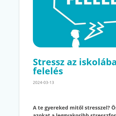
Stressz az iskolába
felelés
2024-03-13
A te gyereked mitől stresszel? 
azokat a leggyakoribb stresszfo