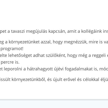
pet a tavaszi megújulás kapcsán, amit a kollégáink ins
meg a környezetünket azzal, hogy megnézzük, mire is 
l programot!
kelte lehetőséget adhat szülőként, hogy még a reggeli 
percre is.
leporolni a hátrahagyott újévi fogadalmakat is, módosí
issült környezetünkből, és újult erővel és célokkal élj