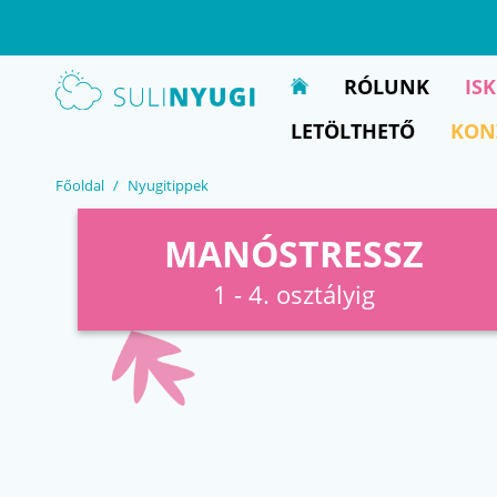
EN
UA
RÓLUNK
IS
LETÖLTHETŐ
KON
Főoldal
Nyugitippek
MANÓSTRESSZ
1 - 4. osztályig