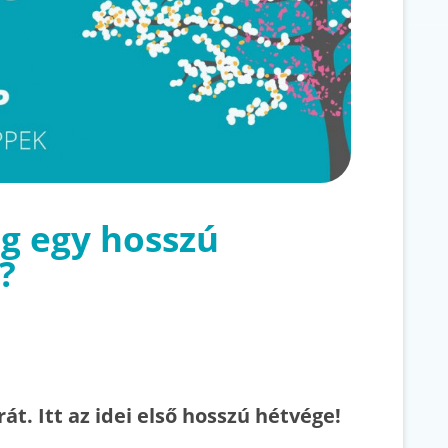
ég egy hosszú
?
át. Itt az idei első hosszú hétvége!