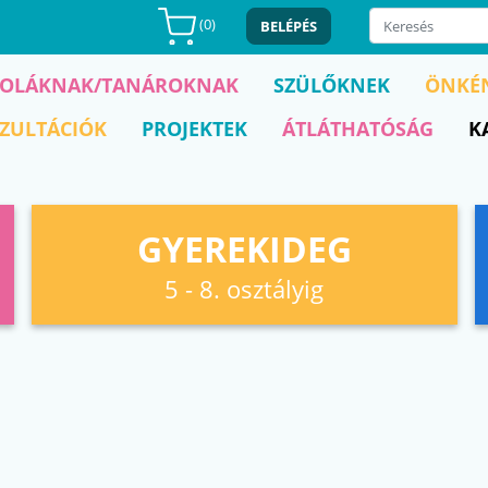
(
0
)
BELÉPÉS
KOLÁKNAK/TANÁROKNAK
SZÜLŐKNEK
ÖNKÉ
ZULTÁCIÓK
PROJEKTEK
ÁTLÁTHATÓSÁG
K
GYEREKIDEG
5 - 8. osztályig