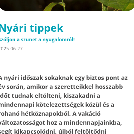
Nyári tippek
Szóljon a szünet a nyugalomról!
2025-06-27
A nyári időszak sokaknak egy biztos pont az
év során, amikor a szeretteikkel hosszabb
időt tudnak eltölteni, kiszakadni a
mindennapi kötelezettségek közül és a
rohanó hétköznapokból. A vakáció
változatosságot hoz a mindennapjainkba,
segít kikapcsolódni, újból feltöltődni