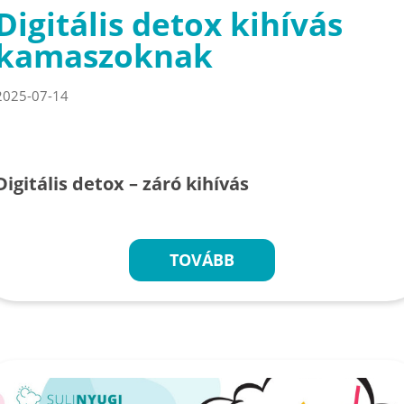
Digitális detox kihívás
kamaszoknak
2025-07-14
Digitális detox – záró kihívás
TOVÁBB