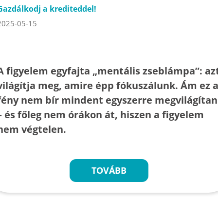
Gazdálkodj a krediteddel!
2025-05-15
A figyelem egyfajta „mentális zseblámpa”: az
világítja meg, amire épp fókuszálunk. Ám ez 
fény nem bír mindent egyszerre megvilágítan
– és főleg nem órákon át, hiszen a figyelem
nem végtelen.
TOVÁBB