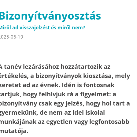
Bizonyítványosztás
Miről ad visszajelzést és miről nem?
2025-06-19
A tanév lezárásához hozzátartozik az
értékelés, a bizonyítványok kiosztása, mely
keretet ad az évnek. Idén is fontosnak
tartjuk, hogy felhívjuk rá a figyelmet: a
bizonyítvány csak egy jelzés, hogy hol tart a
gyermekünk, de nem az idei iskolai
munkájának az egyetlen vagy legfontosabb
mutatója.