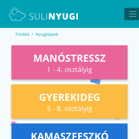
EN
UA
Főoldal
Nyugitippek
MANÓSTRESSZ
1 - 4. osztályig
GYEREKIDEG
5 - 8. osztályig
KAMASZFESZKÓ