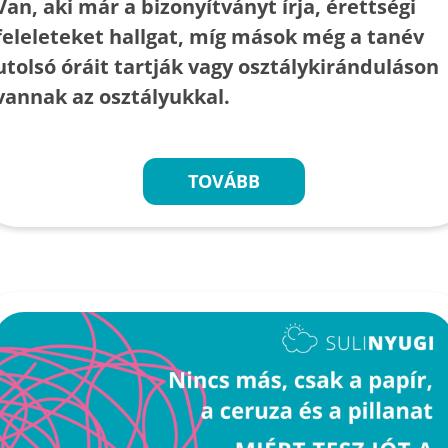
Van, aki már a bizonyítványt írja, érettségi
feleleteket hallgat, míg mások még a tanév
utolsó óráit tartják vagy osztálykiránduláson
vannak az osztályukkal.
TOVÁBB