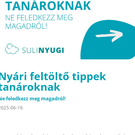
Nyári feltöltő tippek
tanároknak
Ne feledkezz meg magadról!
2025-06-16