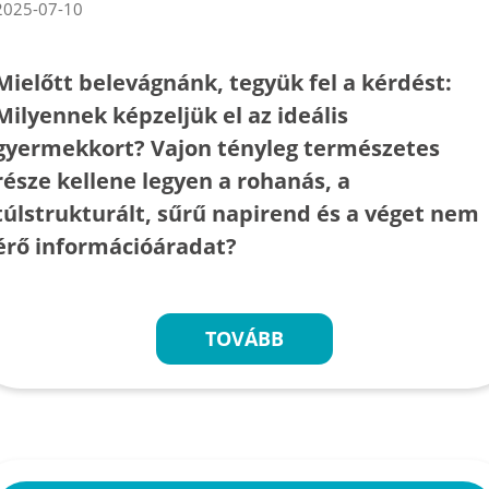
2025-07-10
Mielőtt belevágnánk, tegyük fel a kérdést:
Milyennek képzeljük el az ideális
gyermekkort? Vajon tényleg természetes
része kellene legyen a rohanás, a
túlstrukturált, sűrű napirend és a véget nem
érő információáradat?
TOVÁBB