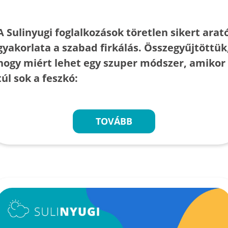
A Sulinyugi foglalkozások töretlen sikert arat
gyakorlata a szabad firkálás. Összegyűjtöttük
hogy miért lehet egy szuper módszer, amikor
túl sok a feszkó:
TOVÁBB