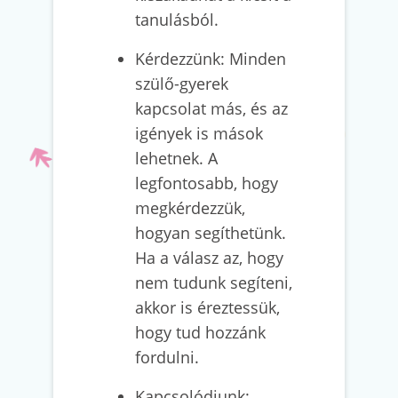
tanulásból.
Kérdezzünk: Minden
szülő-gyerek
kapcsolat más, és az
igények is mások
lehetnek. A
legfontosabb, hogy
megkérdezzük,
hogyan segíthetünk.
Ha a válasz az, hogy
nem tudunk segíteni,
akkor is éreztessük,
hogy tud hozzánk
fordulni.
Kapcsolódjunk: