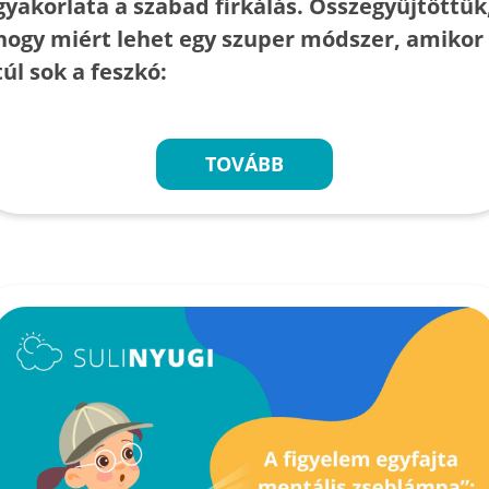
gyakorlata a szabad firkálás. Összegyűjtöttük
hogy miért lehet egy szuper módszer, amikor
túl sok a feszkó:
TOVÁBB