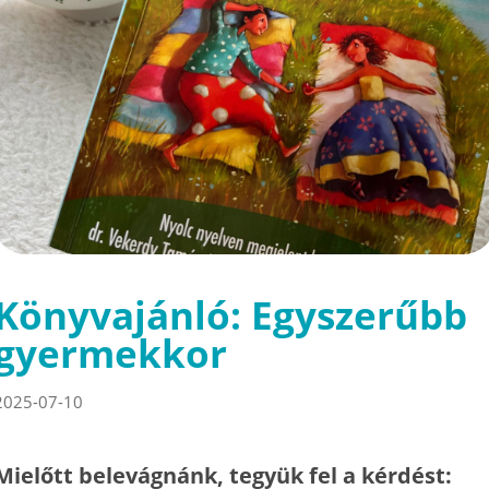
Könyvajánló: Egyszerűbb
gyermekkor
2025-07-10
Mielőtt belevágnánk, tegyük fel a kérdést: