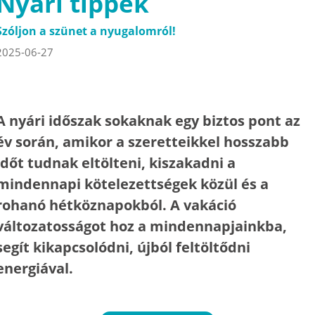
Nyári tippek
Szóljon a szünet a nyugalomról!
2025-06-27
A nyári időszak sokaknak egy biztos pont az
év során, amikor a szeretteikkel hosszabb
időt tudnak eltölteni, kiszakadni a
mindennapi kötelezettségek közül és a
rohanó hétköznapokból. A vakáció
változatosságot hoz a mindennapjainkba,
segít kikapcsolódni, újból feltöltődni
energiával.