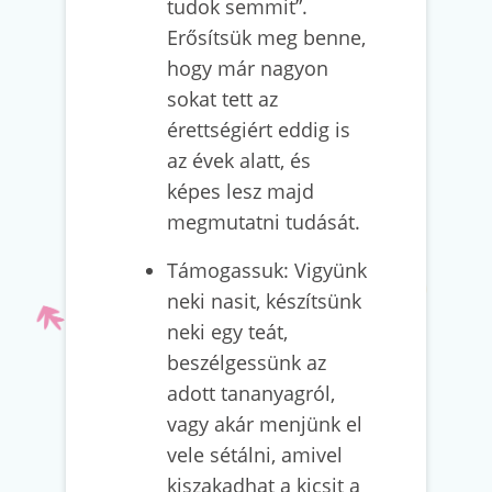
tudok semmit”.
Erősítsük meg benne,
hogy már nagyon
sokat tett az
érettségiért eddig is
az évek alatt, és
képes lesz majd
megmutatni tudását.
Támogassuk: Vigyünk
neki nasit, készítsünk
neki egy teát,
beszélgessünk az
adott tananyagról,
vagy akár menjünk el
vele sétálni, amivel
kiszakadhat a kicsit a