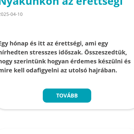
Nyakunkon az érettségi
2025-04-10
Egy hónap és itt az érettségi, ami egy
hírhedten stresszes időszak. Összeszedtük,
hogy szerintünk hogyan érdemes készülni és
mire kell odafigyelni az utolsó hajrában.
TOVÁBB