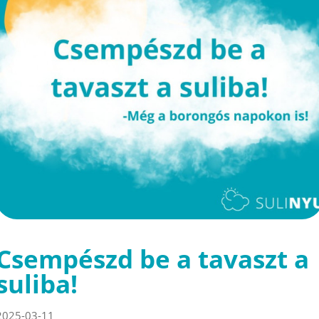
Csempészd be a tavaszt a
suliba!
2025-03-11