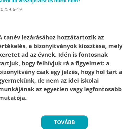
Miről ad visszajelzést és miről nem?
2025-06-19
A tanév lezárásához hozzátartozik az
értékelés, a bizonyítványok kiosztása, mely
keretet ad az évnek. Idén is fontosnak
tartjuk, hogy felhívjuk rá a figyelmet: a
bizonyítvány csak egy jelzés, hogy hol tart a
gyermekünk, de nem az idei iskolai
munkájának az egyetlen vagy legfontosabb
mutatója.
TOVÁBB