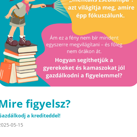
Mire figyelsz?
Gazdálkodj a krediteddel!
2025-05-15