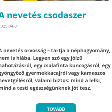
A nevetés csodaszer
2025-04-01
A nevetés orvosság – tartja a néphagyomány,
nem is hiába. Legyen szó egy jóízű
hahotázásról, egy csalafinta kuncogásról, egy
gyöngyöző gyermekkacajról vagy kamaszos
nevetgélésről, valami biztos: mind a lelki,
mind a testi egészségünknek jót tesz.
TOVÁBB