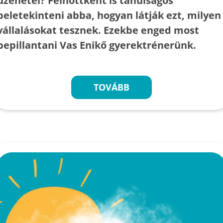
üzenetei? Felnőttként is tanulságos
beletekinteni abba, hogyan látják ezt, milyen
vállalásokat tesznek. Ezekbe enged most
bepillantani Vas Enikő gyerektrénerünk.
TOVÁBB