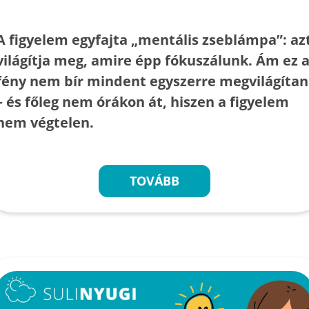
A figyelem egyfajta „mentális zseblámpa”: az
világítja meg, amire épp fókuszálunk. Ám ez 
fény nem bír mindent egyszerre megvilágítan
– és főleg nem órákon át, hiszen a figyelem
nem végtelen.
TOVÁBB