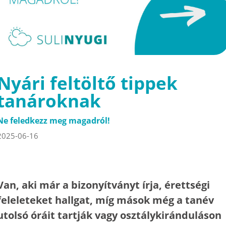
Nyári feltöltő tippek
tanároknak
Ne feledkezz meg magadról!
2025-06-16
Van, aki már a bizonyítványt írja, érettségi
feleleteket hallgat, míg mások még a tanév
utolsó óráit tartják vagy osztálykiránduláson