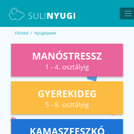
EN
UA
Főoldal
Nyugitippek
MANÓSTRESSZ
1 - 4. osztályig
GYEREKIDEG
5 - 8. osztályig
KAMASZFESZKÓ