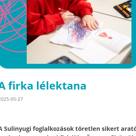
A firka lélektana
2025-05-27
A Sulinyugi foglalkozások töretlen sikert arat