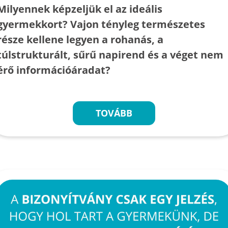
Milyennek képzeljük el az ideális
gyermekkort? Vajon tényleg természetes
része kellene legyen a rohanás, a
túlstrukturált, sűrű napirend és a véget nem
érő információáradat?
TOVÁBB