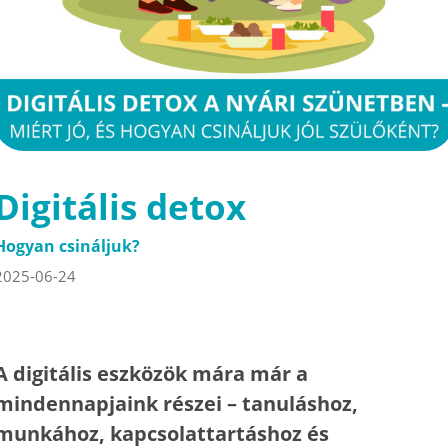
Digitális detox
Hogyan csináljuk?
2025-06-24
A digitális eszközök mára már a
mindennapjaink részei – tanuláshoz,
munkához, kapcsolattartáshoz és