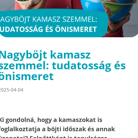
Nagyböjt kamasz
szemmel: tudatosság és
önismeret
2025-04-04
Ki gondolná, hogy a kamaszokat is
foglalkoztatja a böjti időszak és annak