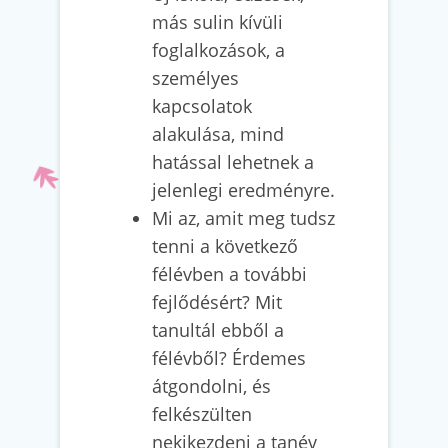
más sulin kívüli
foglalkozások, a
személyes
kapcsolatok
alakulása, mind
hatással lehetnek a
jelenlegi eredményre.
Mi az, amit meg tudsz
tenni a következő
félévben a további
fejlődésért? Mit
tanultál ebből a
félévből? Érdemes
átgondolni, és
felkészülten
nekikezdeni a tanév