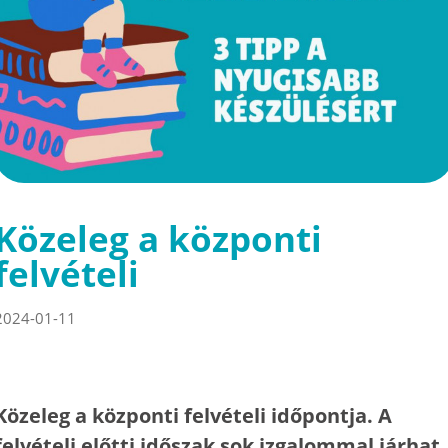
Közeleg a központi
felvételi
2024-01-11
Közeleg a központi felvételi időpontja. A
felvételi előtti időszak sok izgalommal járhat,