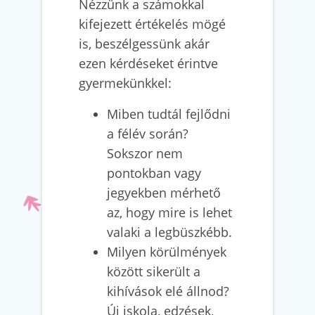
Nézzünk a számokkal
kifejezett értékelés mögé
is, beszélgessünk akár
ezen kérdéseket érintve
gyermekünkkel:
Miben tudtál fejlődni
a félév során?
Sokszor nem
pontokban vagy
jegyekben mérhető
az, hogy mire is lehet
valaki a legbüszkébb.
Milyen körülmények
között sikerült a
kihívások elé állnod?
Új iskola, edzések,