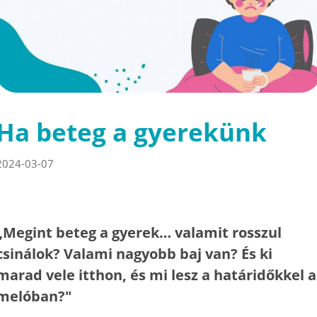
Ha beteg a gyerekünk
2024-03-07
„Megint beteg a gyerek… valamit rosszul
csinálok? Valami nagyobb baj van? És ki
marad vele itthon, és mi lesz a határidőkkel a
melóban?"