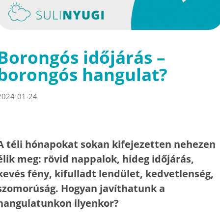
Borongós időjárás –
borongós hangulat?
2024-01-24
A téli hónapokat sokan kifejezetten nehezen
élik meg: rövid nappalok, hideg időjárás,
kevés fény, kifulladt lendület, kedvetlenség,
szomorúság. Hogyan javíthatunk a
hangulatunkon ilyenkor?