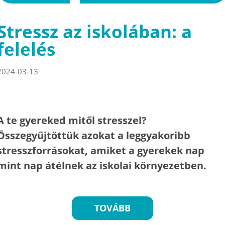
Stressz az iskolában: a
felelés
2024-03-13
A te gyereked mitől stresszel?
Összegyűjtöttük azokat a leggyakoribb
stresszforrásokat, amiket a gyerekek nap
mint nap átélnek az iskolai környezetben.
TOVÁBB