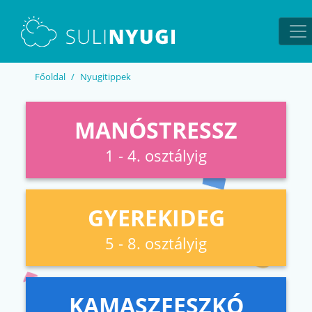
EN
UA
Főoldal
Nyugitippek
MANÓSTRESSZ
1 - 4. osztályig
GYEREKIDEG
5 - 8. osztályig
KAMASZFESZKÓ