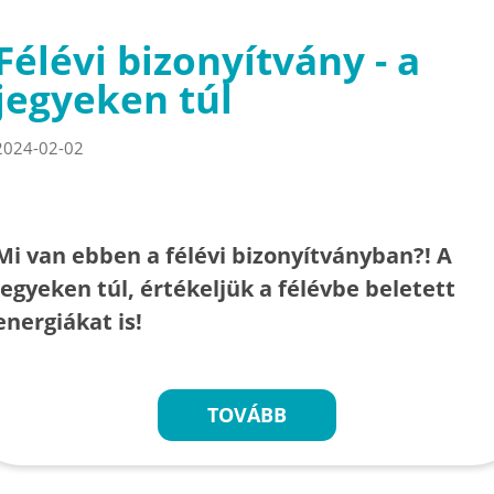
Félévi bizonyítvány - a
jegyeken túl
2024-02-02
Mi van ebben a félévi bizonyítványban?! A
jegyeken túl, értékeljük a félévbe beletett
energiákat is!
TOVÁBB