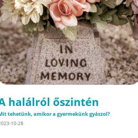
A halálról őszintén
Mit tehetünk, amikor a gyermekünk gyászol?
2023-10-28