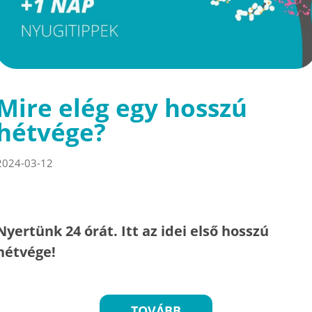
Mire elég egy hosszú
hétvége?
2024-03-12
Nyertünk 24 órát. Itt az idei első hosszú
hétvége!
TOVÁBB