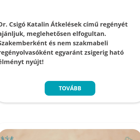
Dr. Csigó Katalin Átkelések című regényét
ajánljuk, meglehetősen elfogultan.
Szakemberként és nem szakmabeli
regényolvasóként egyaránt zsigerig ható
élményt nyújt!
TOVÁBB