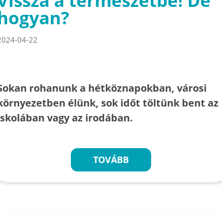
Vissza a természetbe! De
hogyan?
2024-04-22
Sokan rohanunk a hétköznapokban, városi
környezetben élünk, sok időt töltünk bent az
iskolában vagy az irodában.
TOVÁBB