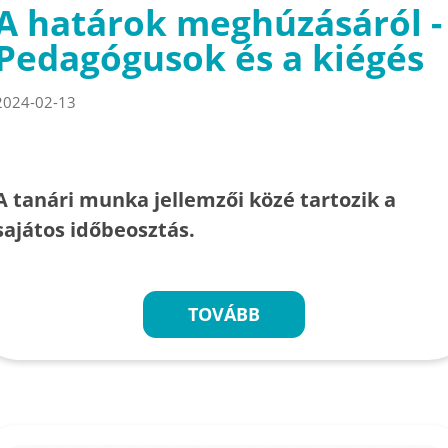
A határok meghúzásáról -
Pedagógusok és a kiégés
2024-02-13
A tanári munka jellemzői közé tartozik a
sajátos időbeosztás.
TOVÁBB