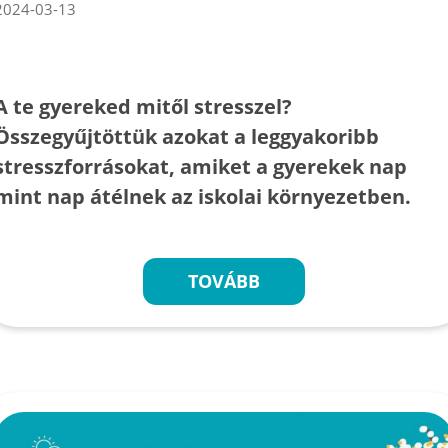
2024-03-13
A te gyereked mitől stresszel?
Összegyűjtöttük azokat a leggyakoribb
stresszforrásokat, amiket a gyerekek nap
mint nap átélnek az iskolai környezetben.
TOVÁBB