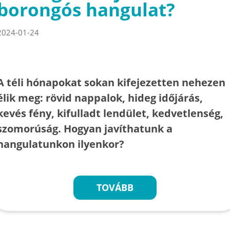
borongós hangulat?
2024-01-24
A téli hónapokat sokan kifejezetten nehezen
élik meg: rövid nappalok, hideg időjárás,
kevés fény, kifulladt lendület, kedvetlenség,
szomorúság. Hogyan javíthatunk a
hangulatunkon ilyenkor?
TOVÁBB