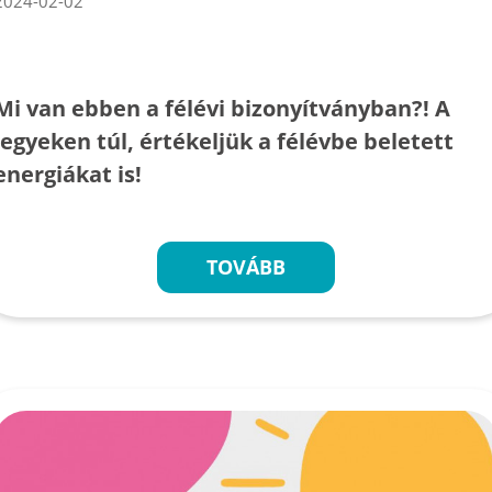
2024-02-02
Mi van ebben a félévi bizonyítványban?! A
jegyeken túl, értékeljük a félévbe beletett
energiákat is!
TOVÁBB