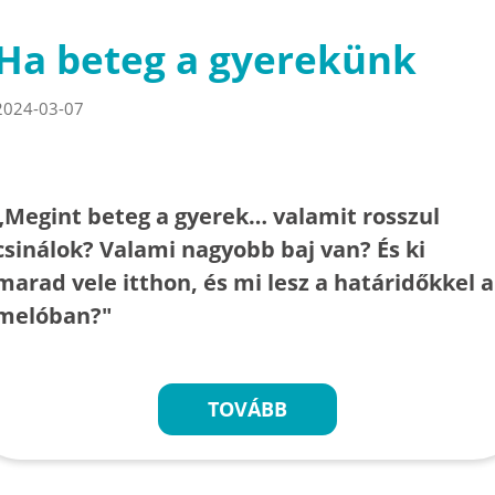
Ha beteg a gyerekünk
2024-03-07
„Megint beteg a gyerek… valamit rosszul
csinálok? Valami nagyobb baj van? És ki
marad vele itthon, és mi lesz a határidőkkel a
melóban?"
TOVÁBB