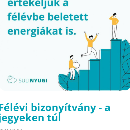
Félévi bizonyítvány - a
jegyeken túl