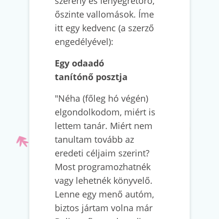
szerény és lényegretörő,
őszinte vallomások. Íme
itt egy kedvenc (a szerző
engedélyével):
Egy odaadó
tanítónő posztja
"Néha (főleg hó végén)
elgondolkodom, miért is
lettem tanár. Miért nem
tanultam tovább az
eredeti céljaim szerint?
Most programozhatnék
vagy lehetnék könyvelő.
Lenne egy menő autóm,
biztos jártam volna már