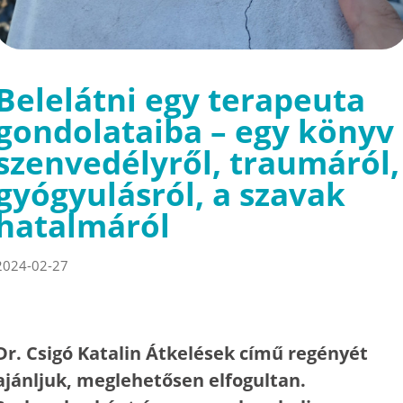
Belelátni egy terapeuta
gondolataiba – egy könyv
szenvedélyről, traumáról,
gyógyulásról, a szavak
hatalmáról
2024-02-27
Dr. Csigó Katalin Átkelések című regényét
ajánljuk, meglehetősen elfogultan.