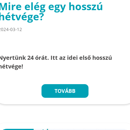
Mire elég egy hosszú
hétvége?
2024-03-12
Nyertünk 24 órát. Itt az idei első hosszú
hétvége!
TOVÁBB