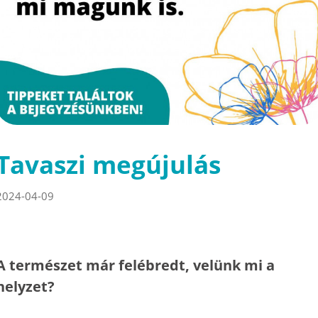
Tavaszi megújulás
2024-04-09
A természet már felébredt, velünk mi a
helyzet?