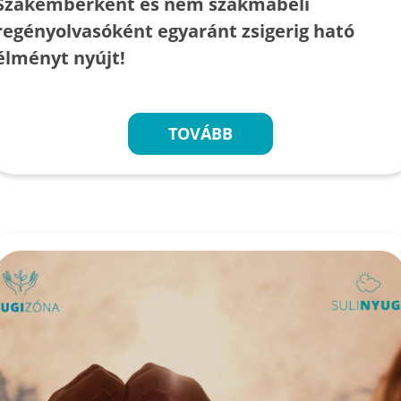
Szakemberként és nem szakmabeli
regényolvasóként egyaránt zsigerig ható
élményt nyújt!
TOVÁBB