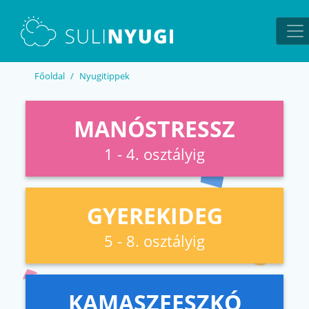
EN
UA
Főoldal
Nyugitippek
MANÓSTRESSZ
1 - 4. osztályig
GYEREKIDEG
5 - 8. osztályig
KAMASZFESZKÓ