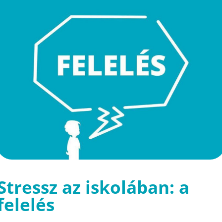
Stressz az iskolában: a
felelés