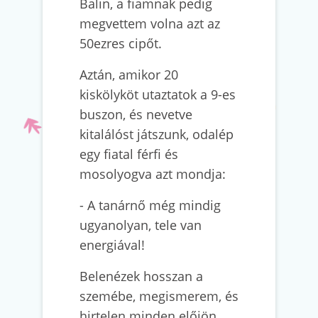
Balin, a fiamnak pedig
megvettem volna azt az
50ezres cipőt.
Aztán, amikor 20
kiskölyköt utaztatok a 9-es
buszon, és nevetve
kitalálóst játszunk, odalép
egy fiatal férfi és
mosolyogva azt mondja:
- A tanárnő még mindig
ugyanolyan, tele van
energiával!
Belenézek hosszan a
szemébe, megismerem, és
hirtelen minden előjön.