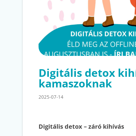
Digitális detox kih
kamaszoknak
2025-07-14
Digitális detox – záró kihívás