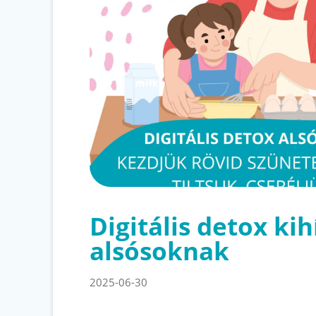
Digitális detox kih
alsósoknak
2025-06-30