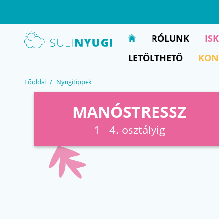
EN
UA
RÓLUNK
IS
LETÖLTHETŐ
KON
Főoldal
Nyugitippek
MANÓSTRESSZ
1 - 4. osztályig