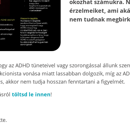
okozhat számukra. N
érzelmeiket, ami akár
nem tudnak megbirkóz
gy az ADHD tüneteivel vagy szorongással állunk sze
kcionista vonása miatt lassabban dolgozik, míg az AD
is, akkor nem tudja hosszan fenntartani a figyelmét.
ásról
töltsd le innen
!
tte.