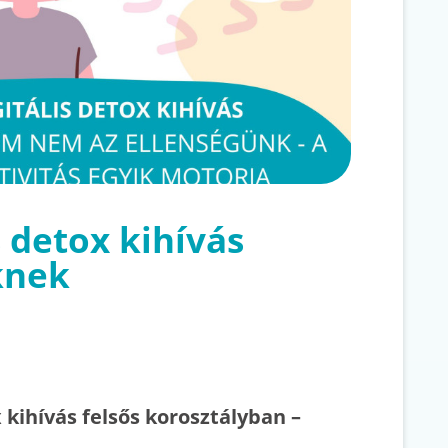
s detox kihívás
knek
x kihívás felsős korosztályban –
k