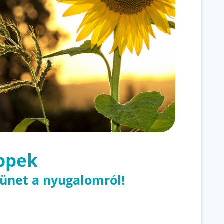
ippek
zünet a nyugalomról!