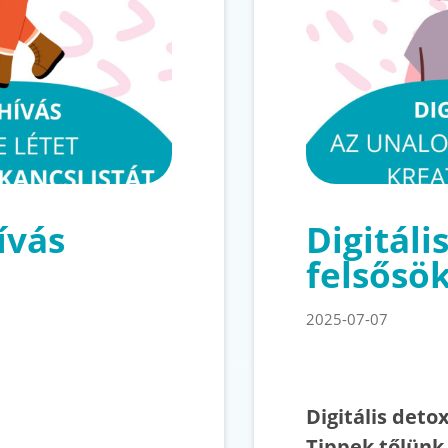
ívás
Digitáli
felsősö
2025-07-07
Digitális deto
Tippek tőlün