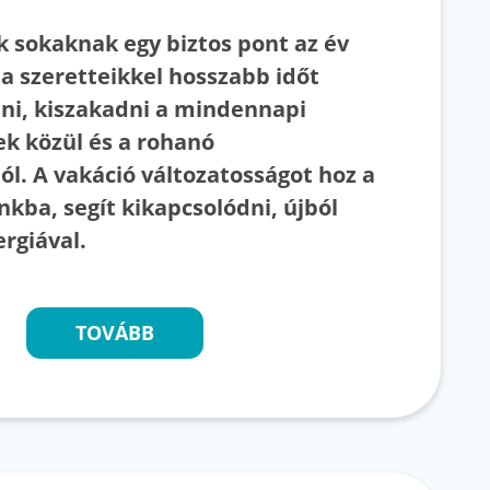
k sokaknak egy biztos pont az év
a szeretteikkel hosszabb időt
eni, kiszakadni a mindennapi
ek közül és a rohanó
l. A vakáció változatosságot hoz a
kba, segít kikapcsolódni, újból
ergiával.
TOVÁBB