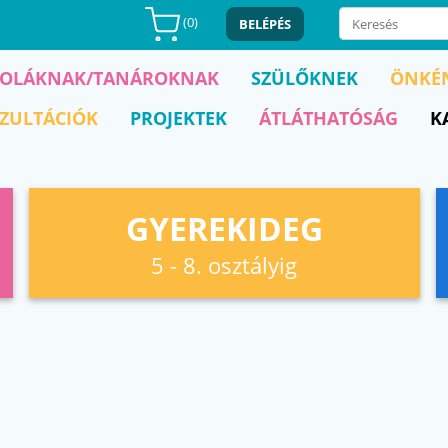
(
0
)
BELÉPÉS
KOLÁKNAK/TANÁROKNAK
SZÜLŐKNEK
ÖNKÉ
ZULTÁCIÓK
PROJEKTEK
ÁTLÁTHATÓSÁG
K
GYEREKIDEG
5 - 8. osztályig