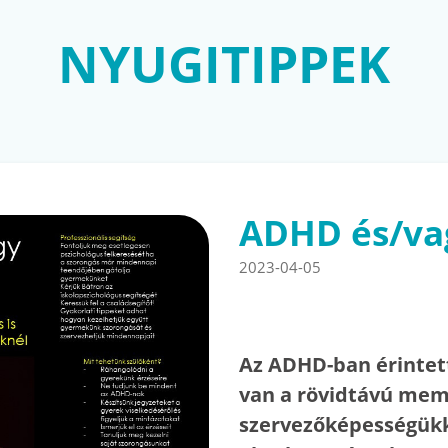
NYUGITIPPEK
ADHD és/va
2023-04-05
Az ADHD-ban érintet
van a rövidtávú memó
szervezőképességükk