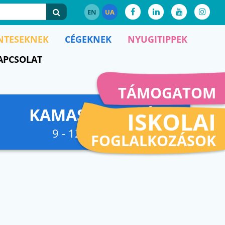
EN
UA
NTESEKNEK
CÉGEKNEK
NYUGITIPPEK
APCSOLAT
TÁMOGATOM
KAMASZFESZKÓ
ISKOLAI
9 - 12. osztályig
FOGLALKOZÁSOK