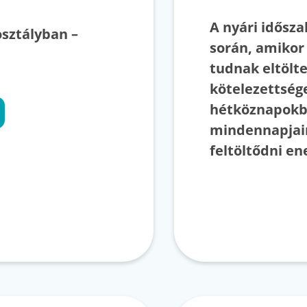
A nyári idősza
osztályban –
során, amikor 
tudnak eltölt
kötelezettség
hétköznapokbó
mindennapjain
feltöltődni en