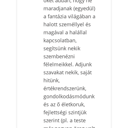
őket abban, hogy ne
maradjanak (egyedül)
a fantázia világában a
halott személlyel és
magával a halállal
kapcsolatban,
segítsünk nekik
szembenézni
félelmeikkel. Adjunk
szavakat nekik, saját
hitünk,
értékrendszerünk,
gondolkodásmódunk
és az ő életkoruk,
fejlettségi szintjük
szerint (pl. a teste