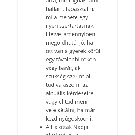
arra, mit fognak látni,
hallani, tapasztalni,
mi a menete egy
ilyen szertartásnak.
Illetve, amennyiben
megoldható, jó, ha
ott van a gyerek körül
egy távolabbi rokon
vagy barát, aki
szükség szerint pl.
tud válaszolni az
aktuális kérdéseire
vagy el tud menni
vele sétálni, ha már
kezd nyűgösködni.
A Halottak Napja