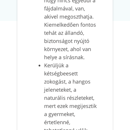
hogy nincs egyedül a
fájdalmával, van,
akivel megoszthatja.
Kiemelkedően fontos
tehát az állandó,
biztonságot nyújtó
környezet, ahol van
helye a sírásnak.
Kerüljük a
kétségbeesett
zokogást, a hangos
jeleneteket, a
naturális részleteket,
mert ezek megijesztik
a gyermeket,
értetlenné,