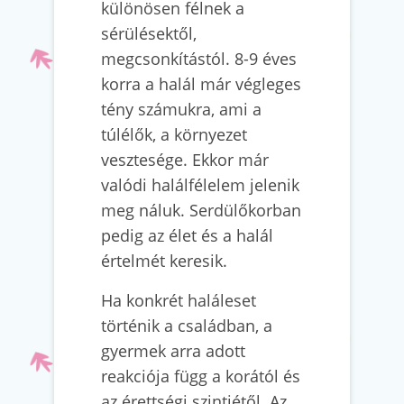
különösen félnek a
sérülésektől,
megcsonkítástól. 8-9 éves
korra a halál már végleges
tény számukra, ami a
túlélők, a környezet
vesztesége. Ekkor már
valódi halálfélelem jelenik
meg náluk. Serdülőkorban
pedig az élet és a halál
értelmét keresik.
Ha konkrét haláleset
történik a családban, a
gyermek arra adott
reakciója függ a korától és
az érettségi szintjétől. Az