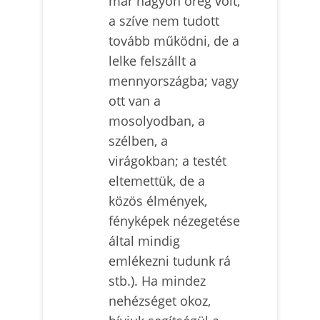
már nagyon öreg volt,
a szíve nem tudott
tovább működni, de a
lelke felszállt a
mennyországba; vagy
ott van a
mosolyodban, a
szélben, a
virágokban; a testét
eltemettük, de a
közös élmények,
fényképek nézegetése
által mindig
emlékezni tudunk rá
stb.). Ha mindez
nehézséget okoz,