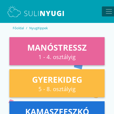
EN
UA
Főoldal
Nyugitippek
MANÓSTRESSZ
1 - 4. osztályig
GYEREKIDEG
5 - 8. osztályig
KAMASZFESZKÓ