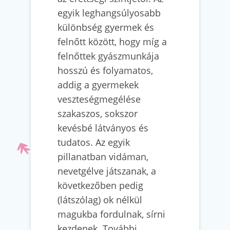
egyik leghangsúlyosabb
különbség gyermek és
felnőtt között, hogy míg a
felnőttek gyászmunkája
hosszú és folyamatos,
addig a gyermekek
veszteségmegélése
szakaszos, sokszor
kevésbé látványos és
tudatos. Az egyik
pillanatban vidáman,
nevetgélve játszanak, a
következőben pedig
(látszólag) ok nélkül
magukba fordulnak, sírni
kezdenek. További