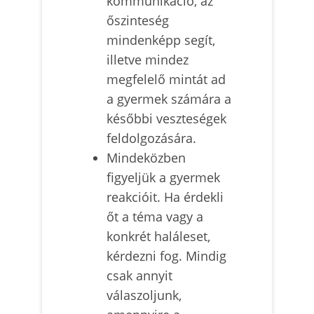
kommunikáció, az
őszinteség
mindenképp segít,
illetve mindez
megfelelő mintát ad
a gyermek számára a
későbbi veszteségek
feldolgozására.
Mindeközben
figyeljük a gyermek
reakcióit. Ha érdekli
őt a téma vagy a
konkrét haláleset,
kérdezni fog. Mindig
csak annyit
válaszoljunk,