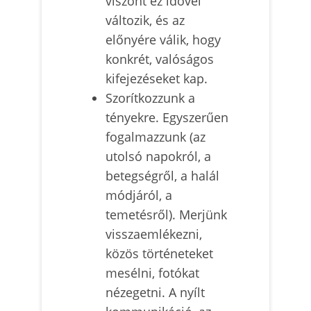
viszont ez idővel
változik, és az
előnyére válik, hogy
konkrét, valóságos
kifejezéseket kap.
Szorítkozzunk a
tényekre. Egyszerűen
fogalmazzunk (az
utolsó napokról, a
betegségről, a halál
módjáról, a
temetésről). Merjünk
visszaemlékezni,
közös történeteket
mesélni, fotókat
nézegetni. A nyílt