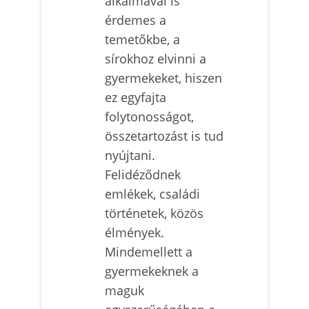
alkalmával is
érdemes a
temetőkbe, a
sírokhoz elvinni a
gyermekeket, hiszen
ez egyfajta
folytonosságot,
összetartozást is tud
nyújtani.
Felidéződnek
emlékek, családi
történetek, közös
élmények.
Mindemellett a
gyermekeknek a
maguk