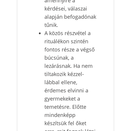
amennyire a
kérdései, válaszai
alapján befogadónak
tűnik.
A közös részvétel a
rituálékon szintén
fontos része a végső
búcsúnak, a
lezárásnak. Ha nem
tiltakozik kézzel-
lábbal ellene,
érdemes elvinni a
gyermekeket a
temetésre. Előtte
mindenképp
készítsük fel őket