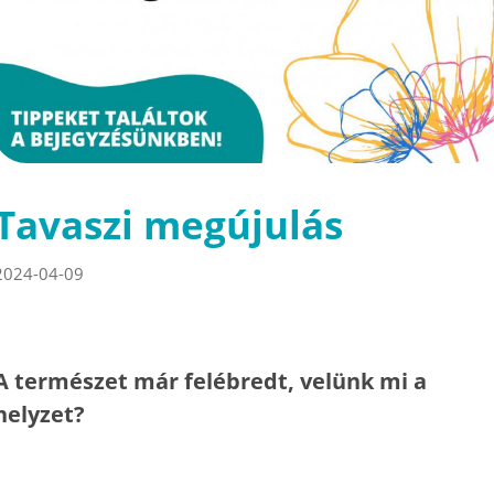
Tavaszi megújulás
2024-04-09
A természet már felébredt, velünk mi a
helyzet?