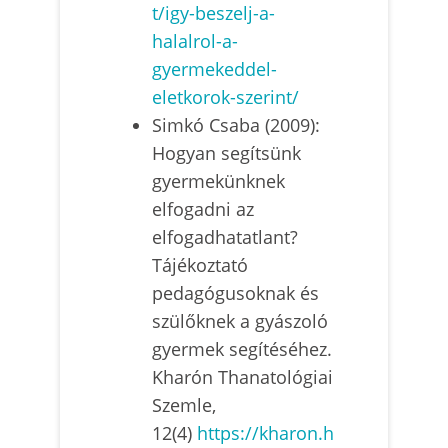
t/igy-beszelj-a-
halalrol-a-
gyermekeddel-
eletkorok-szerint/
Simkó Csaba (2009):
Hogyan segítsünk
gyermekünknek
elfogadni az
elfogadhatatlant?
Tájékoztató
pedagógusoknak és
szülőknek a gyászoló
gyermek segítéséhez.
Kharón Thanatológiai
Szemle,
12(4)
https://kharon.h