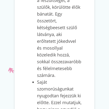
a feszültséget, a
szülők, körülötte élők
bánatát. Egy
összetört,
kétségbeesett szülő
látványa, aki
erőltetett jókedvvel
és mosollyal
közeledik hozzá,
sokkal összezavaróbb
és félelmetesebb
számára.
Saját
szomorúságunkat
nyugodtan fejezzük ki
előtte. Ezzel mutatjuk,