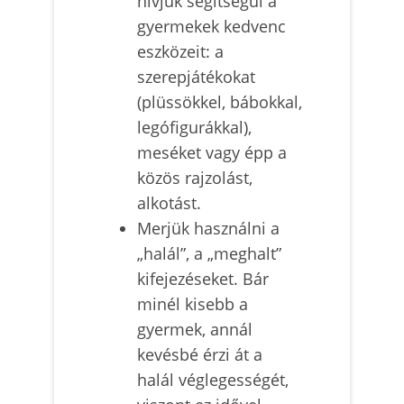
hívjuk segítségül a
gyermekek kedvenc
eszközeit: a
szerepjátékokat
(plüssökkel, bábokkal,
legófigurákkal),
meséket vagy épp a
közös rajzolást,
alkotást.
Merjük használni a
„halál”, a „meghalt”
kifejezéseket. Bár
minél kisebb a
gyermek, annál
kevésbé érzi át a
halál véglegességét,