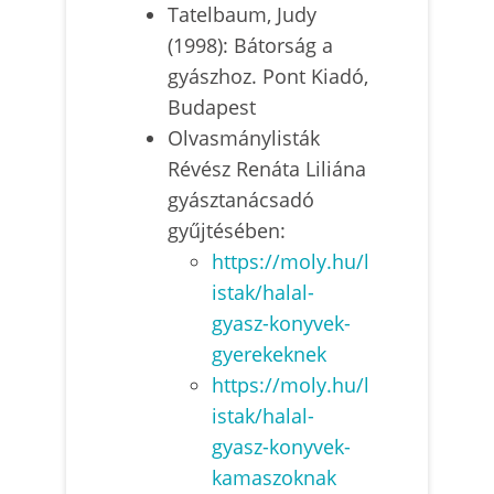
Tatelbaum, Judy
(1998): Bátorság a
gyászhoz. Pont Kiadó,
Budapest
Olvasmánylisták
Révész Renáta Liliána
gyásztanácsadó
gyűjtésében:
https://moly.hu/l
istak/halal-
gyasz-konyvek-
gyerekeknek
https://moly.hu/l
istak/halal-
gyasz-konyvek-
kamaszoknak