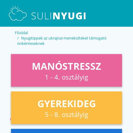
EN
UA
Főoldal
Nyugitippek az ukrajnai menekülteket támogató
önkénteseknek
MANÓSTRESSZ
1 - 4. osztályig
GYEREKIDEG
5 - 8. osztályig