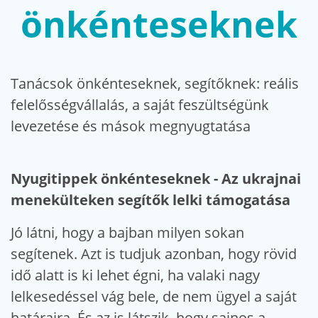
önkénteseknek
Tanácsok önkénteseknek, segítőknek: reális
felelősségvállalás, a saját feszültségünk
levezetése és mások megnyugtatása
Nyugitippek önkénteseknek - Az ukrajnai
menekülteken segítők lelki támogatása
Jó látni, hogy a bajban milyen sokan
segítenek. Azt is tudjuk azonban, hogy rövid
idő alatt is ki lehet égni, ha valaki nagy
lelkesedéssel vág bele, de nem ügyel a saját
határaira. És az is látszik, hogy sajnos a