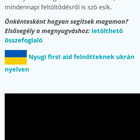
mindennapi feltöltődésről is szó esik.
Önkéntesként hogyan segítsek magamon?
Elsősegély a megnyugváshoz:
letölthető
összefoglaló
Nyugi first aid felnőtteknek ukrán
nyelven