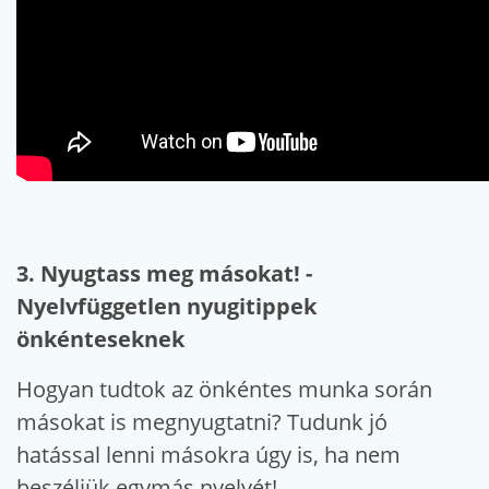
3. Nyugtass meg másokat! -
Nyelvfüggetlen nyugitippek
önkénteseknek
Hogyan tudtok az önkéntes munka során
másokat is megnyugtatni? Tudunk jó
hatással lenni másokra úgy is, ha nem
beszéljük egymás nyelvét!