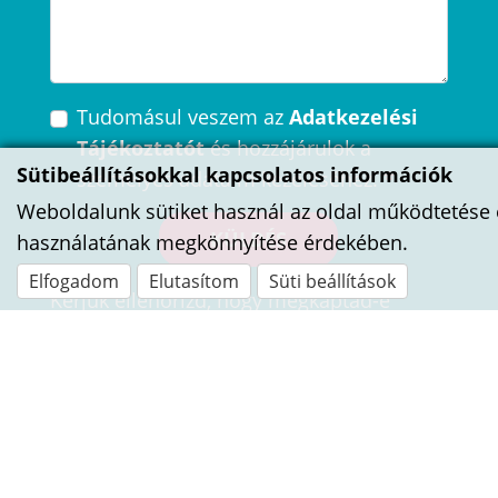
Tudomásul veszem az
Adatkezelési
Tájékoztatót
és hozzájárulok a
Sütibeállításokkal kapcsolatos információk
személyes adataim kezeléséhez.
*
Weboldalunk sütiket használ az oldal működtetése 
KÜLDÉS
használatának megkönnyítése érdekében.
Elfogadom
Elutasítom
Süti beállítások
Kérjük ellenőrizd, hogy megkaptad-e
automatikus visszaigazoló emailünket,
amennyiben nem, vedd fel velünk a
kapcsolatot telefonon.
Az
1% felajánlásához
adószámunk:
18141982-1-43