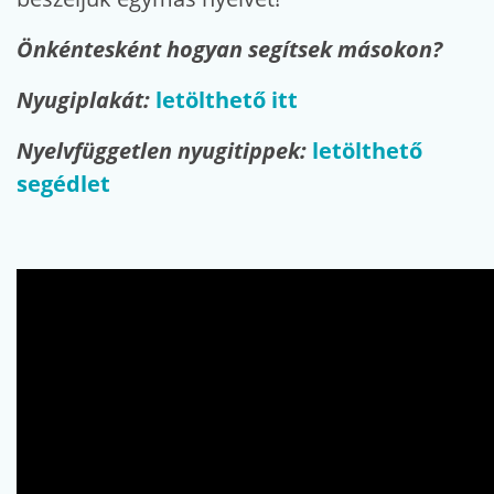
Önkéntesként hogyan segítsek másokon?
Nyugiplakát:
letölthető itt
Nyelvfüggetlen nyugitippek:
letölthető
segédlet