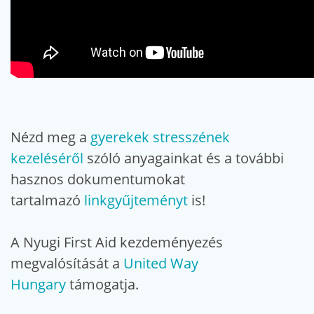
Nézd meg a
gyerekek stresszének
kezeléséről
szóló anyagainkat és a további
hasznos dokumentumokat
tartalmazó
linkgyűjteményt
is!
A Nyugi First Aid kezdeményezés
megvalósítását a
United Way
Hungary
támogatja.