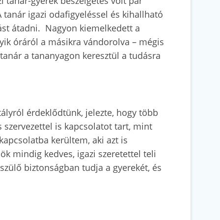
zi tanár-gyerek beszélgetés volt pár
anár igazi odafigyeléssel és kihallható
dást átadni. Nagyon kiemelkedett a
gyik óráról a másikra vándorolva – mégis
 tanár a tananyagon keresztül a tudásra
ályról érdeklődtünk, jelezte, hogy több
zervezettel is kapcsolatot tart, mint
kapcsolatba kerültem, aki azt is
k mindig kedves, igazi szeretettel teli
 szülő biztonságban tudja a gyerekét, és