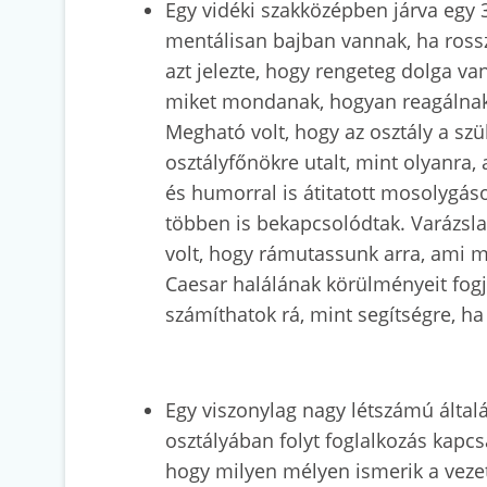
Egy vidéki szakközépben járva egy 3
mentálisan bajban vannak, ha rosszu
azt jelezte, hogy rengeteg dolga v
miket mondanak, hogyan reagálnak a
Megható volt, hogy az osztály a szül
osztályfőnökre utalt, mint olyanra, 
és humorral is átitatott mosolygás
többen is bekapcsolódtak. Varázsla
volt, hogy rámutassunk arra, ami 
Caesar halálának körülményeit fogj
számíthatok rá, mint segítségre, h
Egy viszonylag nagy létszámú által
osztályában folyt foglalkozás kapc
hogy milyen mélyen ismerik a vezet