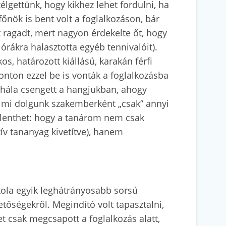
élgettünk, hogy kikhez lehet fordulni, ha
őnök is bent volt a foglalkozáson, bár
 ragadt, mert nagyon érdekelte őt, hogy
rákra halasztotta egyéb tennivalóit).
os, határozott kiállású, karakán férfi
ponton ezzel be is vonták a foglalkozásba
a hála csengett a hangjukban, ahogy
a mi dolgunk szakemberként „csak” annyi
elenthet: hogy a tanárom nem csak
ív tananyag kivetítve), hanem
skola egyik leghátrányosabb sorsú
tőségekről. Megindító volt tapasztalni,
t csak megcsapott a foglalkozás alatt,