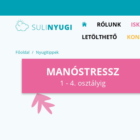
EN
UA
RÓLUNK
IS
LETÖLTHETŐ
KON
Főoldal
Nyugitippek
MANÓSTRESSZ
1 - 4. osztályig