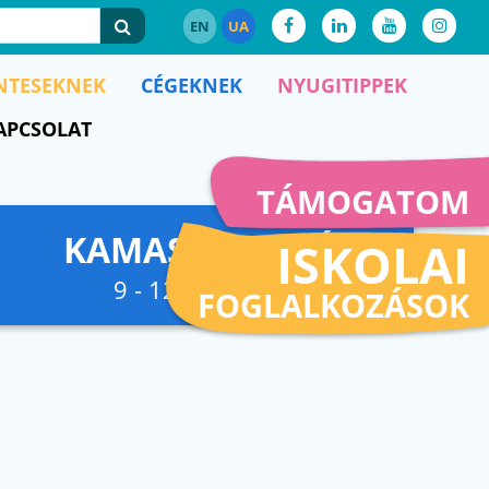
EN
UA
NTESEKNEK
CÉGEKNEK
NYUGITIPPEK
APCSOLAT
TÁMOGATOM
KAMASZFESZKÓ
ISKOLAI
9 - 12. osztályig
FOGLALKOZÁSOK