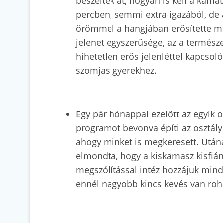
beszélték át, hogyan is kell a kamat
percben, semmi extra igazából, de 
örömmel a hangjában erősítette meg
jelenet egyszerűsége, az a termész
hihetetlen erős jelenléttel kapcso
szomjas gyerekhez.
Egy pár hónappal ezelőtt az egyik o
programot bevonva építi az osztályk
ahogy minket is megkeresett. Utána 
elmondta, hogy a kiskamasz kisfiána
megszólítással intéz hozzájuk minde
ennél nagyobb kincs kevés van r