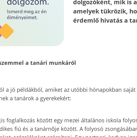
dolgozóként, mik is 
amelyek tükrözik, ho
érdemlő hivatás a t
s szemmel a tanári munkáról
ból a jó példákból, amiket az utóbbi hónapokban sajá
nek a tanárok a gyerekekért:
s foglalkozás között egy mezei általános iskola folyo
ikes fiú és a tanárnője között. A folyosó zsongásában 