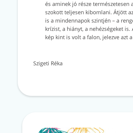
és aminek jó része természetesen a
szokott teljesen kibomlani. Átjött 
is a mindennapok szintjén – a reng
krízist, a hiányt, a nehézségeket i
kép kint is volt a falon, jelezve az
Szigeti Réka