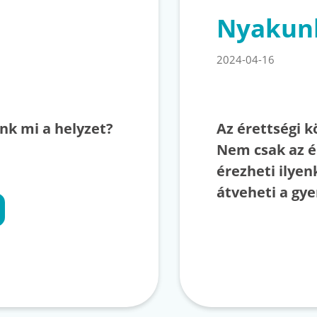
Nyakunk
2024-04-16
nk mi a helyzet?
Az érettségi k
Nem csak az ér
érezheti ilyen
átveheti a gye