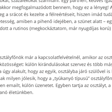
okat, százalékokat számítani. Egy partneri, kedves iga
akkor megfogalmazódott bennem, hogy ez a lényeg! A t
 a srácot és kezelte a félreértéseit, hiszen imád tu
etesség, amiben a pihenő idejében, a szünet alatt – e
lódott a rutinos (megkockáztatom, már nyugdíjas korú)
sztályfőnök már a kapcsolatfelvételnél, amikor az oszt
özösséget: külön kirándulásokat szervez és több más s
úgy alakult, hogy az egyik, osztályba járó szülővel is 
k milyen jólesik, hogy a „tyúkanyó típusú” osztályfőnö
n emailt, külön üzenetet. Egyben tartja az osztályt, a
ohanó életünkben.