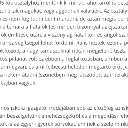
5 fős osztályhoz mentünk ki minap, ahol arról is besz
l érzik magukat, vagy aggódnak valakiért. Az osztályf
an és nem fog tudni bent maradni, de aztán mégis bent
 témára a fiatalok (és minden bizonnyal az éjszakai ó
ők említése után, a viszonylag fiatal töri és angol szak
akihez segítségül lehet fordulni. Rá is néztek, ezen a 
ok között, a nagy kamaszoknál ritkán megjelenő tiszt
tos pillanat volt ez ebben a foglalkozásban, amiben 
már megvan, és ami felbecsülhetetlen megtartó erőt j
a nekem átadni (szünetben még látszódott az interakt
a bajban vagyok.
ános iskola igazgatói irodájában épp az előzőleg az i
sán beszélgettünk a nehézségekről és a megoldási lehe
ők is az egyéni gyerek sorsokat, aminek a szele minke