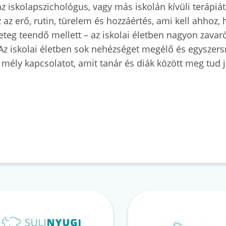
z iskolapszichológus, vagy más iskolán kívüli terápiá
az az erő, rutin, türelem és hozzáértés, ami kell ahhoz
eteg teendő mellett – az iskolai életben nagyon zava
s. Az iskolai életben sok nehézséget megélő és egyszer
t a mély kapcsolatot, amit tanár és diák között meg tud