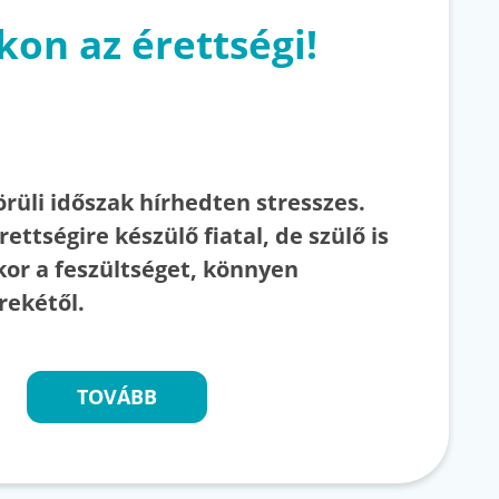
on az érettségi!
örüli időszak hírhedten stresszes.
ettségire készülő fiatal, de szülő is
kor a feszültséget, könnyen
rekétől.
TOVÁBB