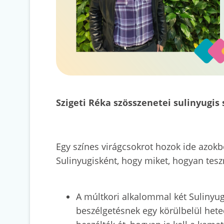
Szigeti Réka szösszenetei sulinyugi
Egy színes virágcsokrot hozok ide azok
Sulinyugisként, hogy miket, hogyan tesz
A múltkori alkalommal két Sulinyugi
beszélgetésnek egy körülbelül heted