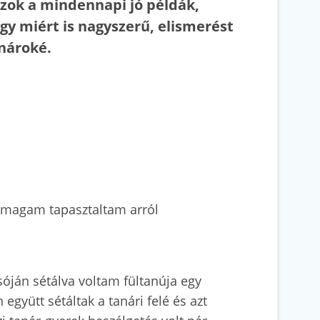
azok a mindennapi jó példák,
gy miért is nagyszerű, elismerést
anároké.
t magam tapasztaltam arról
sóján sétálva voltam fültanúja egy
együtt sétáltak a tanári felé és azt