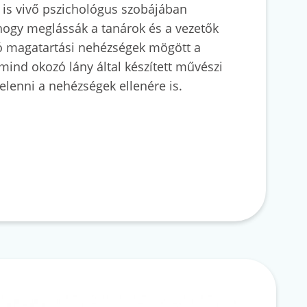
t is vivő pszichológus szobájában
, hogy meglássák a tanárok és a vezetők
ró magatartási nehézségek mögött a
smind okozó lány által készített művészi
 jelenni a nehézségek ellenére is.