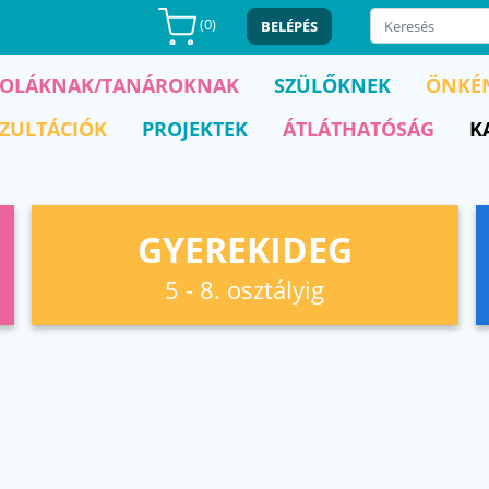
(
0
)
BELÉPÉS
KOLÁKNAK/TANÁROKNAK
SZÜLŐKNEK
ÖNKÉ
ZULTÁCIÓK
PROJEKTEK
ÁTLÁTHATÓSÁG
K
GYEREKIDEG
5 - 8. osztályig