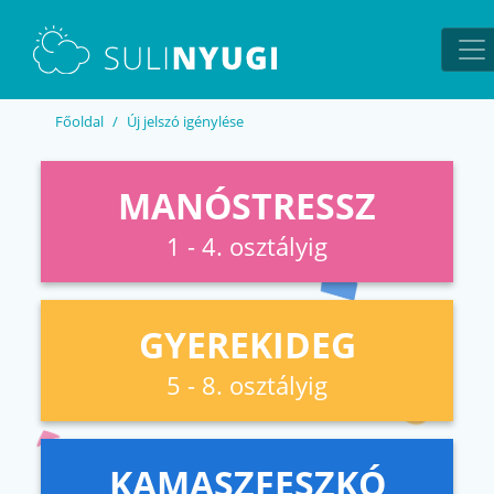
EN
UA
Főoldal
Új jelszó igénylése
MANÓSTRESSZ
1 - 4. osztályig
GYEREKIDEG
5 - 8. osztályig
KAMASZFESZKÓ