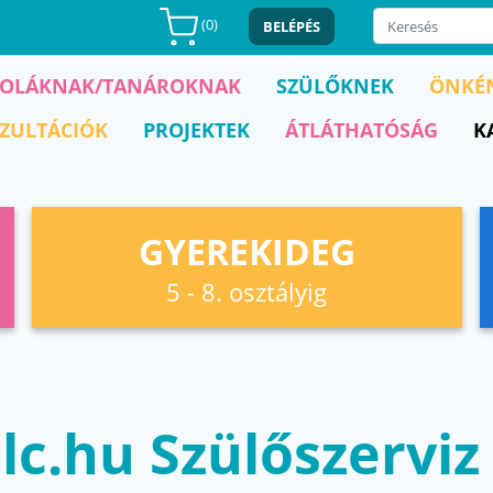
(
0
)
BELÉPÉS
KOLÁKNAK/TANÁROKNAK
SZÜLŐKNEK
ÖNKÉ
ZULTÁCIÓK
PROJEKTEK
ÁTLÁTHATÓSÁG
K
GYEREKIDEG
5 - 8. osztályig
nlc.hu Szülőszervi