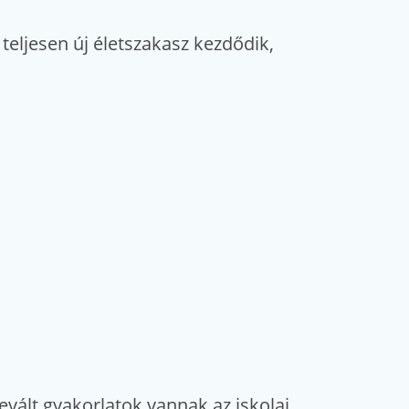
eljesen új életszakasz kezdődik,
vált gyakorlatok vannak az iskolai