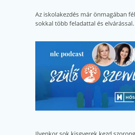
Az iskolakezdés már önmagában féle
sokkal több feladattal és elvárással.
Ilyenkor sok kisgyerek kezd szorong