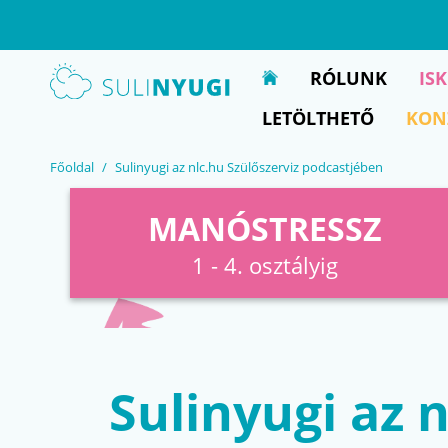
EN
UA
RÓLUNK
IS
LETÖLTHETŐ
KON
Főoldal
Sulinyugi az nlc.hu Szülőszerviz podcastjében
MANÓSTRESSZ
1 - 4. osztályig
Sulinyugi az 