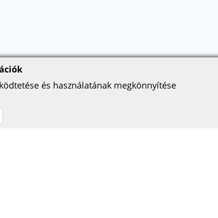
ációk
űködtetése és használatának megkönnyítése
TÁMOGATÓINK