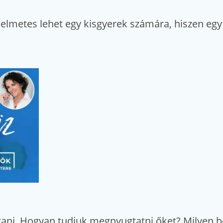
lmetes lehet egy kisgyerek számára, hiszen egy t
ani. Hogyan tudjuk megnyugtatni őket? Milyen be