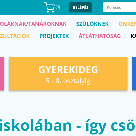
(
0
)
BELÉPÉS
KOLÁKNAK/TANÁROKNAK
SZÜLŐKNEK
ÖNKÉ
ZULTÁCIÓK
PROJEKTEK
ÁTLÁTHATÓSÁG
K
GYEREKIDEG
5 - 8. osztályig
 iskolában - így c