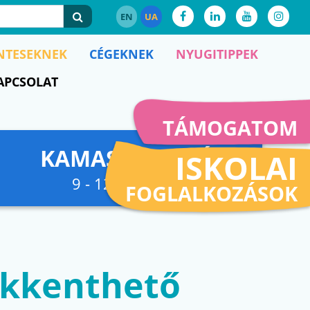
EN
UA
NTESEKNEK
CÉGEKNEK
NYUGITIPPEK
APCSOLAT
TÁMOGATOM
KAMASZFESZKÓ
ISKOLAI
9 - 12. osztályig
FOGLALKOZÁSOK
sökkenthető