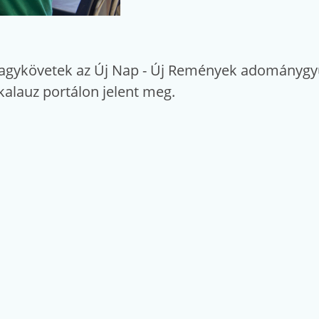
i nagykövetek az Új Nap - Új Remények adomány
kalauz portálon jelent meg.