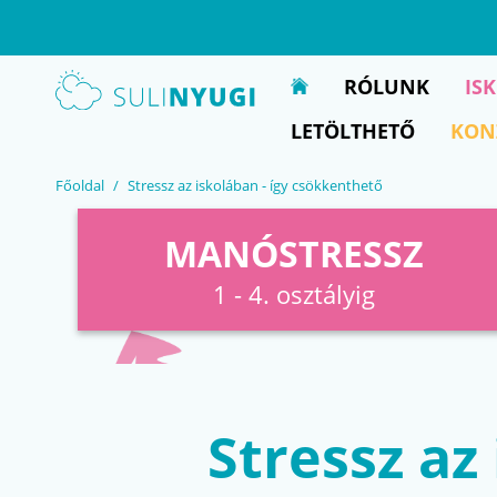
EN
UA
RÓLUNK
IS
LETÖLTHETŐ
KON
Főoldal
Stressz az iskolában - így csökkenthető
MANÓSTRESSZ
1 - 4. osztályig
Stressz az