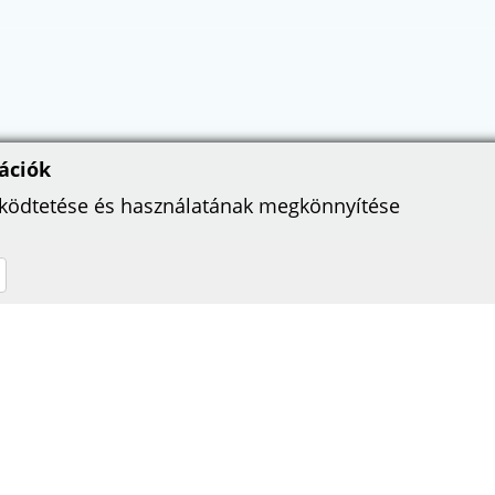
ációk
űködtetése és használatának megkönnyítése
TÁMOGATÓINK