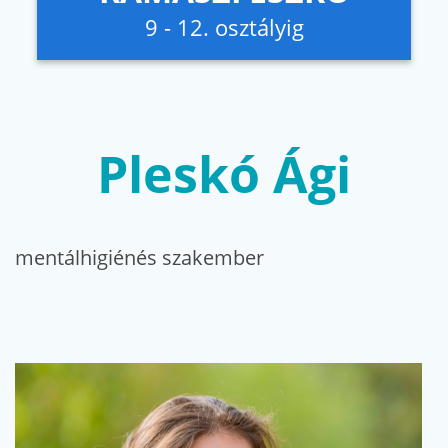
9 - 12. osztályig
Pleskó Ági
mentálhigiénés szakember