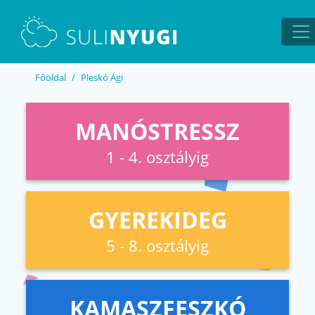
EN
UA
Főoldal
Pleskó Ági
MANÓSTRESSZ
1 - 4. osztályig
GYEREKIDEG
5 - 8. osztályig
KAMASZFESZKÓ