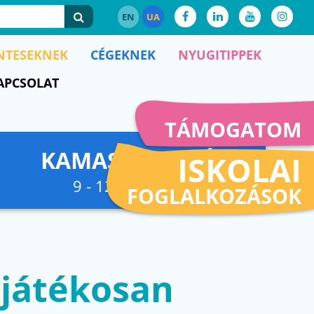
EN
UA
NTESEKNEK
CÉGEKNEK
NYUGITIPPEK
APCSOLAT
TÁMOGATOM
KAMASZFESZKÓ
ISKOLAI
9 - 12. osztályig
FOGLALKOZÁSOK
 játékosan