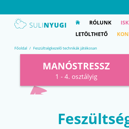
EN
UA
RÓLUNK
IS
LETÖLTHETŐ
KON
Főoldal
Feszültségkezelő technikák játékosan
MANÓSTRESSZ
1 - 4. osztályig
Feszültsé