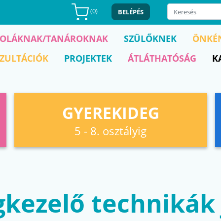
(
0
)
BELÉPÉS
KOLÁKNAK/TANÁROKNAK
SZÜLŐKNEK
ÖNKÉ
ZULTÁCIÓK
PROJEKTEK
ÁTLÁTHATÓSÁG
K
GYEREKIDEG
5 - 8. osztályig
gkezelő technikák