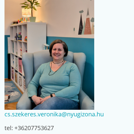
cs.szekeres.veronika@nyugizona.hu
tel: +36207753627