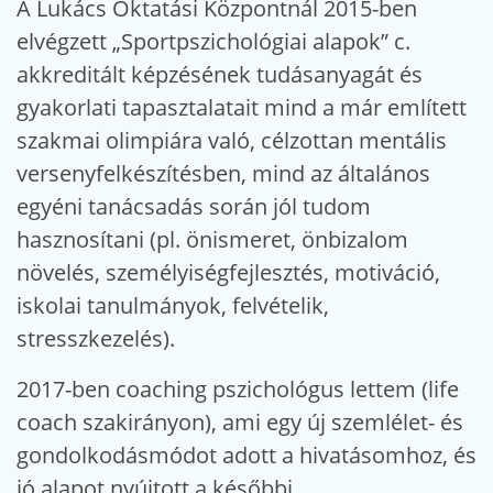
A Lukács Oktatási Központnál 2015-ben
elvégzett „Sportpszichológiai alapok” c.
akkreditált képzésének tudásanyagát és
gyakorlati tapasztalatait mind a már említett
szakmai olimpiára való, célzottan mentális
versenyfelkészítésben, mind az általános
egyéni tanácsadás során jól tudom
hasznosítani (pl. önismeret, önbizalom
növelés, személyiségfejlesztés, motiváció,
iskolai tanulmányok, felvételik,
stresszkezelés).
2017-ben coaching pszichológus lettem (life
coach szakirányon), ami egy új szemlélet- és
gondolkodásmódot adott a hivatásomhoz, és
jó alapot nyújtott a későbbi