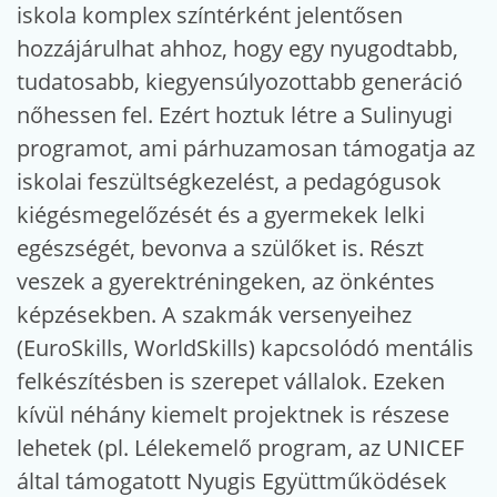
iskola komplex színtérként jelentősen
hozzájárulhat ahhoz, hogy egy nyugodtabb,
tudatosabb, kiegyensúlyozottabb generáció
nőhessen fel. Ezért hoztuk létre a Sulinyugi
programot, ami párhuzamosan támogatja az
iskolai feszültségkezelést, a pedagógusok
kiégésmegelőzését és a gyermekek lelki
egészségét, bevonva a szülőket is. Részt
veszek a gyerektréningeken, az önkéntes
képzésekben. A szakmák versenyeihez
(EuroSkills, WorldSkills) kapcsolódó mentális
felkészítésben is szerepet vállalok. Ezeken
kívül néhány kiemelt projektnek is részese
lehetek (pl. Lélekemelő program, az UNICEF
által támogatott Nyugis Együttműködések