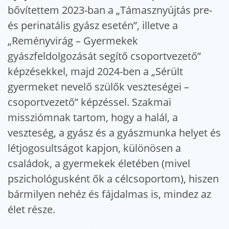
bővítettem 2023-ban a „Támasznyújtás pre-
és perinatális gyász esetén”, illetve a
„Reményvirág – Gyermekek
gyászfeldolgozását segítő csoportvezető”
képzésekkel, majd 2024-ben a „Sérült
gyermeket nevelő szülők veszteségei –
csoportvezető” képzéssel. Szakmai
missziómnak tartom, hogy a halál, a
veszteség, a gyász és a gyászmunka helyet és
létjogosultságot kapjon, különösen a
családok, a gyermekek életében (mivel
pszichológusként ők a célcsoportom), hiszen
bármilyen nehéz és fájdalmas is, mindez az
élet része.