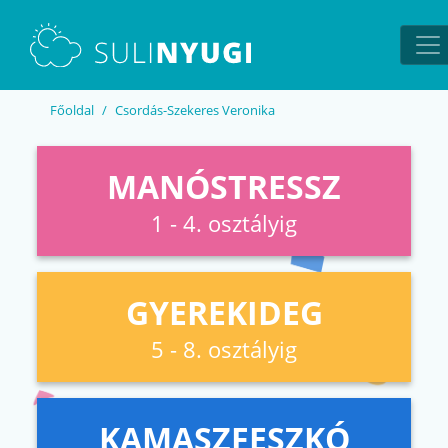
EN
UA
Főoldal
Csordás-Szekeres Veronika
MANÓSTRESSZ
1 - 4. osztályig
GYEREKIDEG
5 - 8. osztályig
KAMASZFESZKÓ