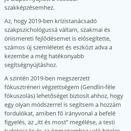
szakképzésemhez.
Az, hogy 2019-ben krízistanácsadó
szakpszichológussá váltam, szakmai és
önismereti fejlődésemet is elősegítette,
számos új szemléletet és eszközt adva a
kezembe a még hatékonyabb
segítségnyújtáshoz.
A szintén 2019-ben megszerzett
fókusztréneri végzettségem (Gendlin-féle
fókuszolás) lehetőséget biztosít ahhoz, hogy
egy olyan módszerrel is segítsem a hozzám
fordulókat, amiben fő irányvonal a befelé
figyelés, az „itt és most” megélése, a testi
tudatosság és az önmagamhoz való hiteles