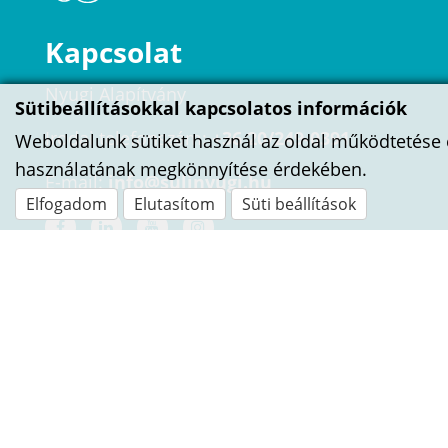
Kapcsolat
Nyugi Alapítvány
Sütibeállításokkal kapcsolatos információk
Irodai telefonszám:
+36 20/249-0391
Weboldalunk sütiket használ az oldal működtetése 
használatának megkönnyítése érdekében.
E-mail:
info@sulinyugi.hu
Elfogadom
Elutasítom
Süti beállítások
ÍRJ NEKÜNK!
Név
E-mail cím