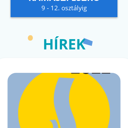
9 - 12. osztályig
HÍREK