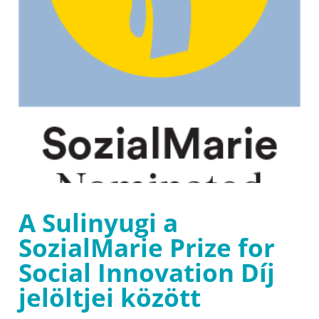
A Sulinyugi a
SozialMarie Prize for
Social Innovation Díj
jelöltjei között