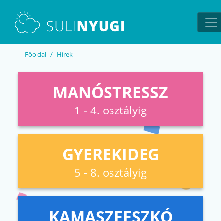
EN
UA
Főoldal
Hírek
MANÓSTRESSZ
1 - 4. osztályig
GYEREKIDEG
5 - 8. osztályig
KAMASZFESZKÓ