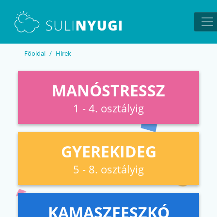
EN
UA
Főoldal
Hírek
MANÓSTRESSZ
1 - 4. osztályig
GYEREKIDEG
5 - 8. osztályig
KAMASZFESZKÓ