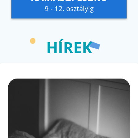
9 - 12. osztályig
HÍREK