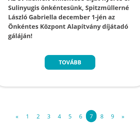
Sulinyugis önkéntesünk, Spitzmüllerné
László Gabriella december 1-jén az
Önkéntes Központ Alapítvány díjátadó
gáláján!
TOVÁBB
«
1
2
3
4
5
6
7
8
9
»