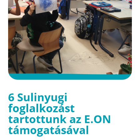
6 Sulinyugi
foglalkozást
tartottunk az E.ON
támogatásával