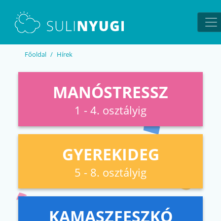
EN
UA
Főoldal
Hírek
MANÓSTRESSZ
1 - 4. osztályig
GYEREKIDEG
5 - 8. osztályig
KAMASZFESZKÓ