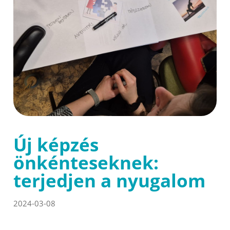
Új képzés
önkénteseknek:
terjedjen a nyugalom
2024-03-08