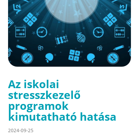
Az iskolai
stresszkezelő
programok
kimutatható hatása
2024-09-25