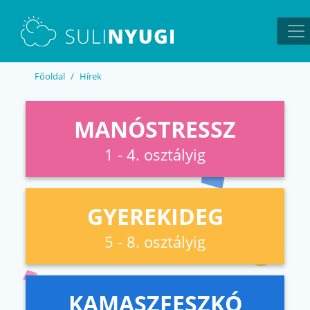
EN
UA
Főoldal
Hírek
MANÓSTRESSZ
1 - 4. osztályig
GYEREKIDEG
5 - 8. osztályig
KAMASZFESZKÓ