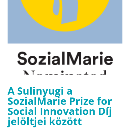
A Sulinyugi a
SozialMarie Prize for
Social Innovation Díj
jelöltjei között