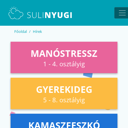
EN
UA
Főoldal
Hírek
MANÓSTRESSZ
1 - 4. osztályig
GYEREKIDEG
5 - 8. osztályig
KAMASZFESZKÓ