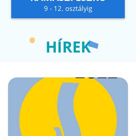
9 - 12. osztályig
HÍREK