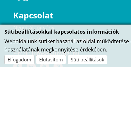
Kapcsolat
Nyugi Alapítvány
Sütibeállításokkal kapcsolatos információk
Irodai telefonszám:
+36 20/249-0391
Weboldalunk sütiket használ az oldal működtetése 
használatának megkönnyítése érdekében.
E-mail:
info@sulinyugi.hu
Elfogadom
Elutasítom
Süti beállítások
ÍRJ NEKÜNK!
Név
E-mail cím