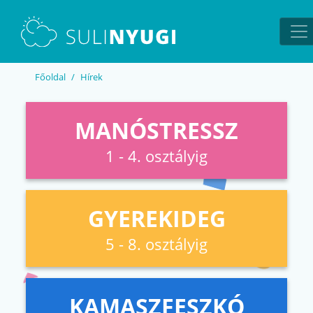
EN
UA
Főoldal
Hírek
MANÓSTRESSZ
1 - 4. osztályig
GYEREKIDEG
5 - 8. osztályig
KAMASZFESZKÓ