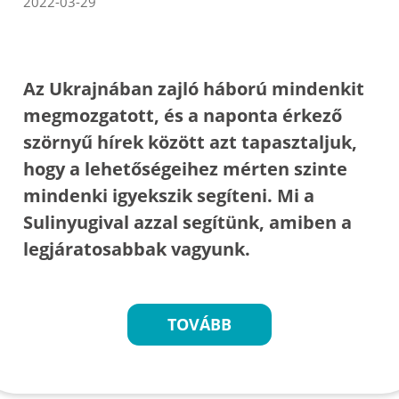
2022-03-29
Az Ukrajnában zajló háború mindenkit
megmozgatott, és a naponta érkező
szörnyű hírek között azt tapasztaljuk,
hogy a lehetőségeihez mérten szinte
mindenki igyekszik segíteni. Mi a
Sulinyugival azzal segítünk, amiben a
legjáratosabbak vagyunk.
TOVÁBB