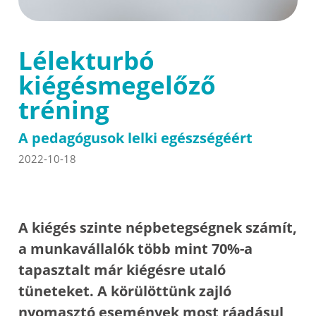
Lélekturbó
kiégésmegelőző
tréning
A pedagógusok lelki egészségéért
2022-10-18
A kiégés szinte népbetegségnek számít,
a munkavállalók több mint 70%-a
tapasztalt már kiégésre utaló
tüneteket. A körülöttünk zajló
nyomasztó események most ráadásul