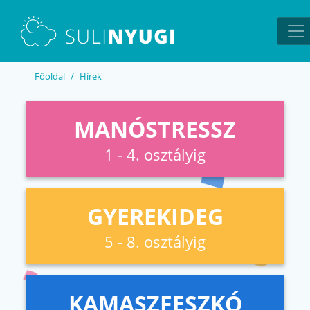
EN
UA
Főoldal
Hírek
MANÓSTRESSZ
1 - 4. osztályig
GYEREKIDEG
5 - 8. osztályig
KAMASZFESZKÓ