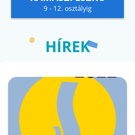
9 - 12. osztályig
HÍREK