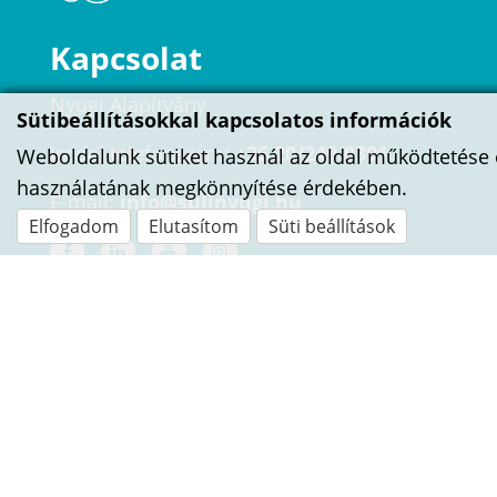
Kapcsolat
Nyugi Alapítvány
Sütibeállításokkal kapcsolatos információk
Irodai telefonszám:
+36 20/249-0391
Weboldalunk sütiket használ az oldal működtetése 
használatának megkönnyítése érdekében.
E-mail:
info@sulinyugi.hu
Elfogadom
Elutasítom
Süti beállítások
ÍRJ NEKÜNK!
Név
E-mail cím