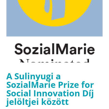
A Sulinyugi a
SozialMarie Prize for
Social Innovation Díj
jelöltjei között