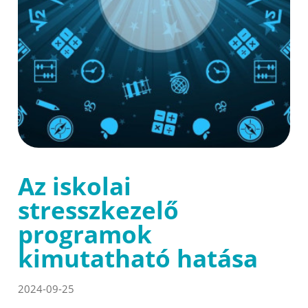
Az iskolai
stresszkezelő
programok
kimutatható hatása
2024-09-25