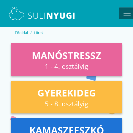
EN
UA
Főoldal
Hírek
MANÓSTRESSZ
1 - 4. osztályig
GYEREKIDEG
5 - 8. osztályig
KAMASZFESZKÓ