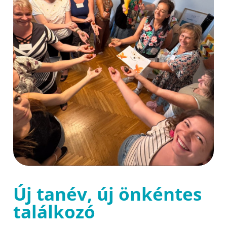
Új tanév, új önkéntes
találkozó