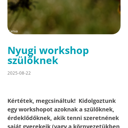
Nyugi workshop
szülőknek
2025-08-22
Kértétek, megcsináltuk! Kidolgoztunk
egy workshopot azoknak a szülőknek,
érdeklődőknek, akik tenni szeretnének
saját gyerekeik (vagy a környezetükben