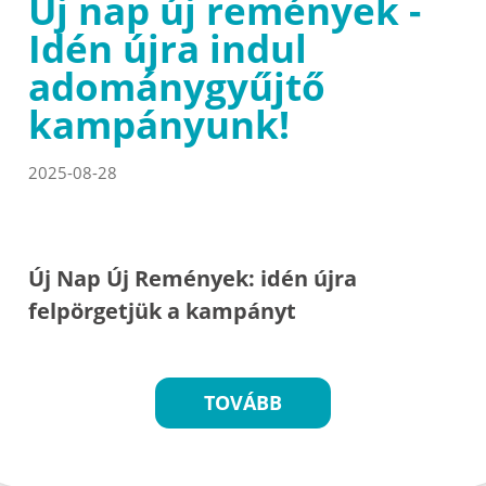
Új nap új remények -
Idén újra indul
adománygyűjtő
kampányunk!
2025-08-28
Új Nap Új Remények: idén újra
felpörgetjük a kampányt
TOVÁBB