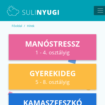
EN
UA
Főoldal
Hírek
MANÓSTRESSZ
1 - 4. osztályig
GYEREKIDEG
5 - 8. osztályig
KAMASZFESZKÓ