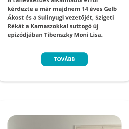
A tanévkezdés alkalmából erről
kérdezte a már majdnem 14 éves Gelb
Ákost és a Sulinyugi vezetőjét, Szigeti
Rékát a Kamaszokkal suttogó új
epizódjában Tibenszky Moni Lisa.
TOVÁBB