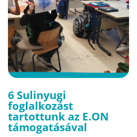
6 Sulinyugi
foglalkozást
tartottunk az E.ON
támogatásával