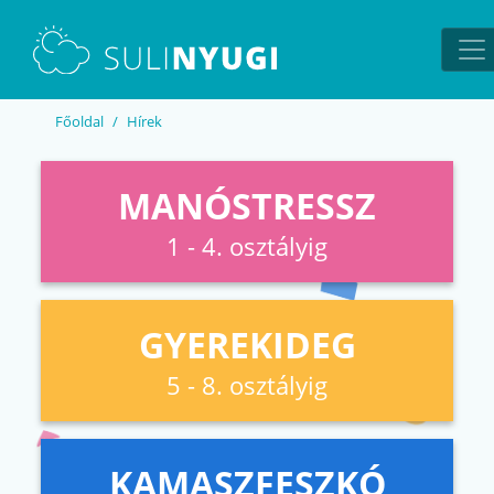
EN
UA
Főoldal
Hírek
MANÓSTRESSZ
1 - 4. osztályig
GYEREKIDEG
5 - 8. osztályig
KAMASZFESZKÓ