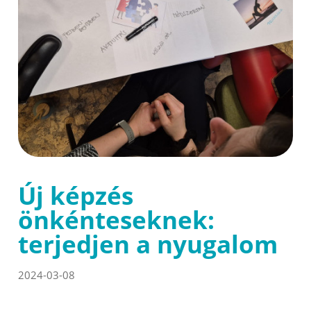
Új képzés
önkénteseknek:
terjedjen a nyugalom
2024-03-08