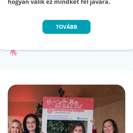
hogyan válik ez mindkét fél javára.
TOVÁBB