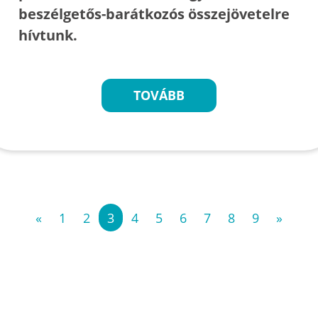
beszélgetős-barátkozós összejövetelre
hívtunk.
TOVÁBB
«
1
2
3
4
5
6
7
8
9
»