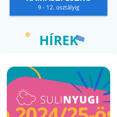
9 - 12. osztályig
HÍREK