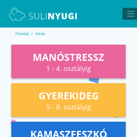
EN
UA
Főoldal
Hírek
MANÓSTRESSZ
1 - 4. osztályig
GYEREKIDEG
5 - 8. osztályig
KAMASZFESZKÓ