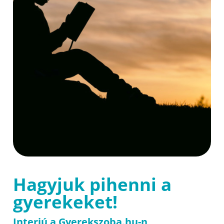
Hagyjuk pihenni a
gyerekeket!
Interjú a Gyerekszoba.hu-n