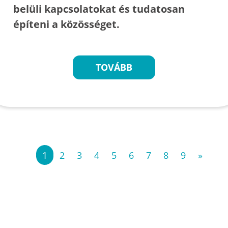
belüli kapcsolatokat és tudatosan
építeni a közösséget.
TOVÁBB
«
1
2
3
4
5
6
7
8
9
»