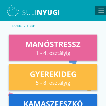
EN
UA
Főoldal
Hírek
MANÓSTRESSZ
1 - 4. osztályig
GYEREKIDEG
5 - 8. osztályig
KAMASZFESZKÓ