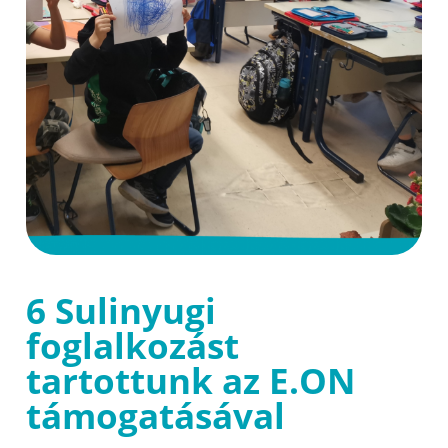
6 Sulinyugi
foglalkozást
tartottunk az E.ON
támogatásával