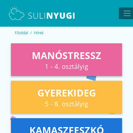
EN
UA
Főoldal
Hírek
MANÓSTRESSZ
1 - 4. osztályig
GYEREKIDEG
5 - 8. osztályig
KAMASZFESZKÓ