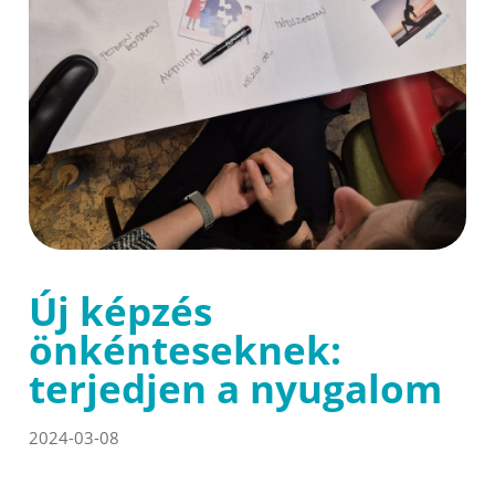
Új képzés
önkénteseknek:
terjedjen a nyugalom
2024-03-08