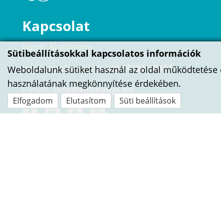
Kapcsolat
Nyugi Alapítvány
Sütibeállításokkal kapcsolatos információk
Irodai telefonszám:
+36 20/249-0391
Weboldalunk sütiket használ az oldal működtetése 
használatának megkönnyítése érdekében.
E-mail:
info@sulinyugi.hu
Elfogadom
Elutasítom
Süti beállítások
ÍRJ NEKÜNK!
Név
E-mail cím