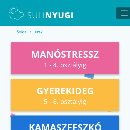
EN
UA
Főoldal
Hírek
MANÓSTRESSZ
1 - 4. osztályig
GYEREKIDEG
5 - 8. osztályig
KAMASZFESZKÓ