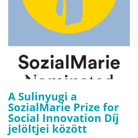
A Sulinyugi a
SozialMarie Prize for
Social Innovation Díj
jelöltjei között