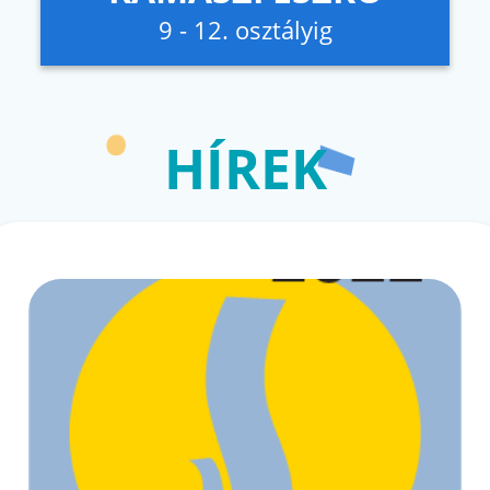
9 - 12. osztályig
HÍREK