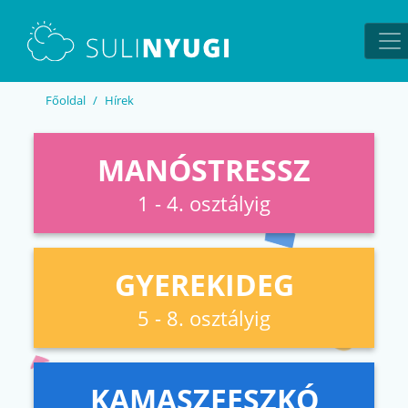
EN
UA
Főoldal
Hírek
MANÓSTRESSZ
1 - 4. osztályig
GYEREKIDEG
5 - 8. osztályig
KAMASZFESZKÓ