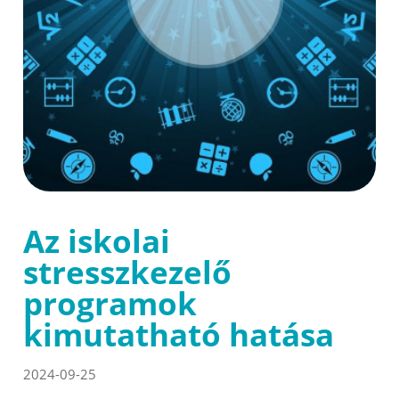
Az iskolai
stresszkezelő
programok
kimutatható hatása
2024-09-25