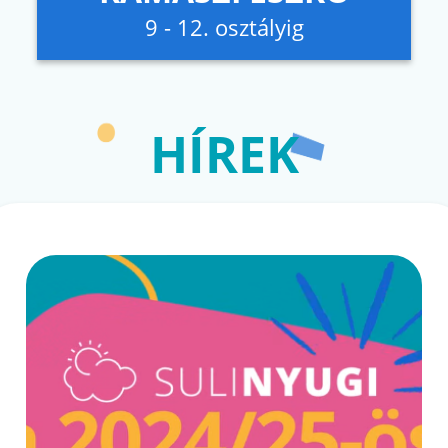
9 - 12. osztályig
HÍREK