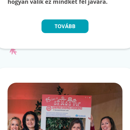
hogyan válik ez mindkét fél javára.
TOVÁBB