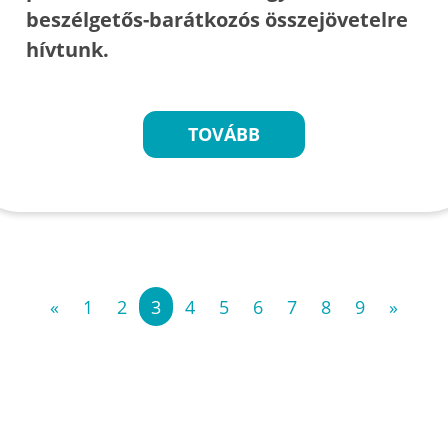
beszélgetős-barátkozós összejövetelre
hívtunk.
TOVÁBB
«
1
2
3
4
5
6
7
8
9
»