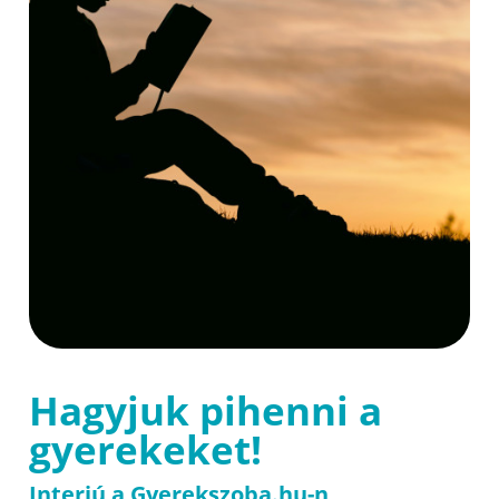
Hagyjuk pihenni a
gyerekeket!
Interjú a Gyerekszoba.hu-n