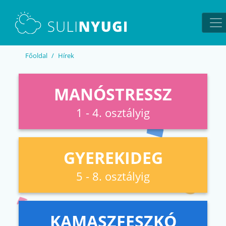
EN
UA
Főoldal
Hírek
MANÓSTRESSZ
1 - 4. osztályig
GYEREKIDEG
5 - 8. osztályig
KAMASZFESZKÓ