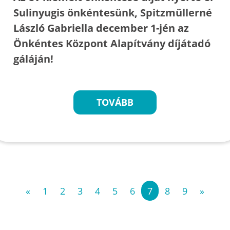
Sulinyugis önkéntesünk, Spitzmüllerné
László Gabriella december 1-jén az
Önkéntes Központ Alapítvány díjátadó
gáláján!
TOVÁBB
«
1
2
3
4
5
6
7
8
9
»