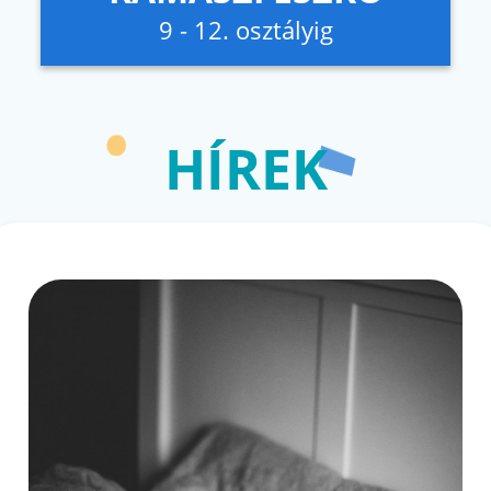
9 - 12. osztályig
HÍREK