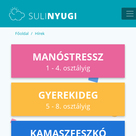
EN
UA
Főoldal
Hírek
MANÓSTRESSZ
1 - 4. osztályig
GYEREKIDEG
5 - 8. osztályig
KAMASZFESZKÓ