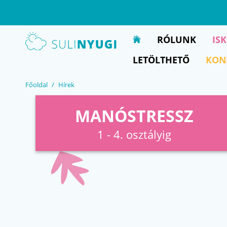
EN
UA
RÓLUNK
IS
LETÖLTHETŐ
KON
Főoldal
Hírek
MANÓSTRESSZ
1 - 4. osztályig