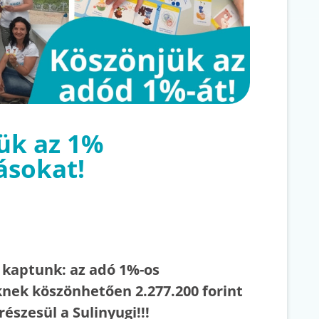
ük az 1%
ásokat!
t kaptunk: az adó 1%-os
nek köszönhetően 2.277.200 forint
részesül a Sulinyugi!!!