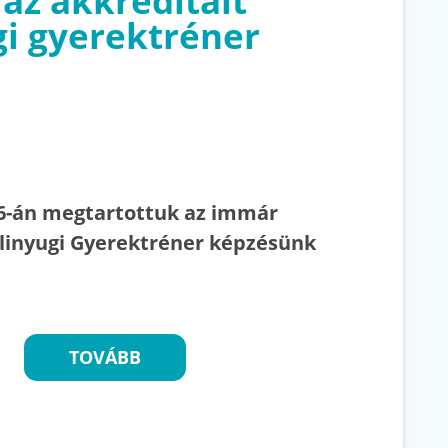
 az akkreditált
gi gyerektréner
6-án megtartottuk az immár
ulinyugi Gyerektréner képzésünk
TOVÁBB