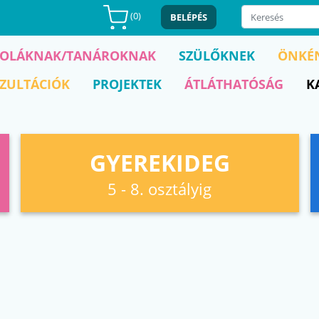
(
0
)
BELÉPÉS
KOLÁKNAK/TANÁROKNAK
SZÜLŐKNEK
ÖNKÉ
ZULTÁCIÓK
PROJEKTEK
ÁTLÁTHATÓSÁG
K
GYEREKIDEG
5 - 8. osztályig