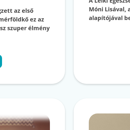
A Lelki Egész
Móni Lisával, 
zett az első
alapítójával b
mérföldkő ez az
isz szuper élmény