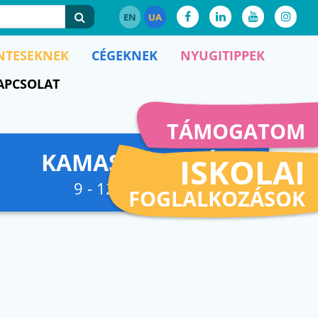
EN
UA
NTESEKNEK
CÉGEKNEK
NYUGITIPPEK
APCSOLAT
TÁMOGATOM
KAMASZFESZKÓ
ISKOLAI
9 - 12. osztályig
FOGLALKOZÁSOK