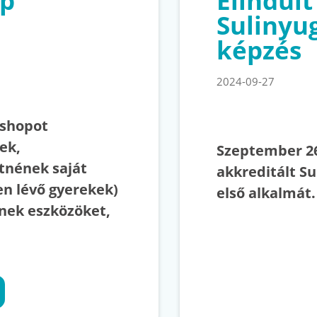
op
Elindult
Sulinyu
képzés
2024-09-27
kshopot
ek,
Szeptember 2
tnének saját
akkreditált S
en lévő gyerekek)
első alkalmát.
nek eszközöket,