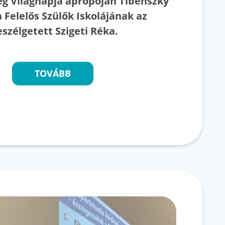
ség Világnapja apropóján Tibenszky
a Felelős Szülők Iskolájának az
eszélgetett Szigeti Réka.
TOVÁBB