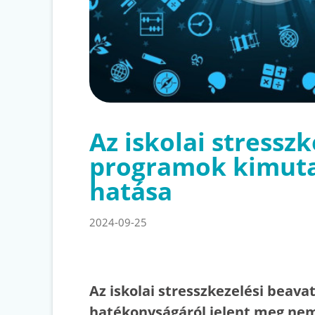
Az iskolai stressz
programok kimut
hatása
2024-09-25
Az iskolai stresszkezelési beav
hatékonyságáról jelent meg nem