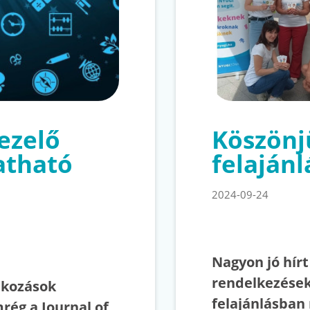
kezelő
Köszönj
atható
felajánl
2024-09-24
Nagyon jó hír
rendelkezések
atkozások
felajánlásban 
rég a Journal of