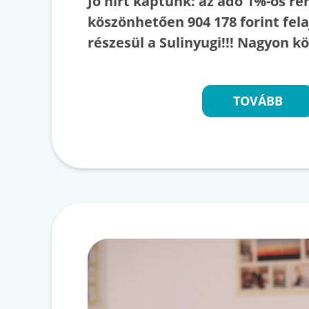
Jó hírt kaptunk: az adó 1%-os r
köszönhetően 904 178 forint fel
részesül a Sulinyugi!!! Nagyon k
TOVÁBB