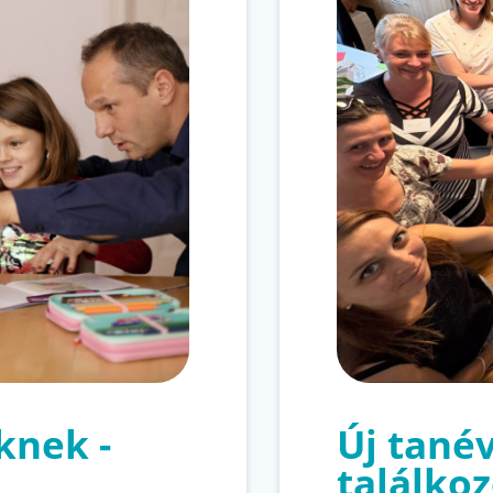
knek -
Új tanév
találko