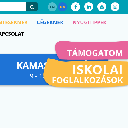
EN
UA
NTESEKNEK
CÉGEKNEK
NYUGITIPPEK
APCSOLAT
TÁMOGATOM
KAMASZFESZKÓ
ISKOLAI
9 - 12. osztályig
FOGLALKOZÁSOK