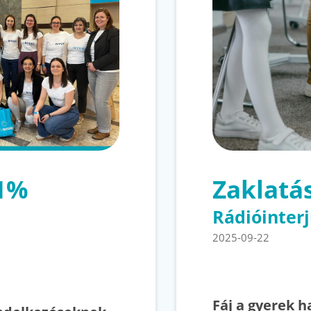
 1%
Zaklatá
Rádióinter
2025-09-22
Fáj a gyerek 