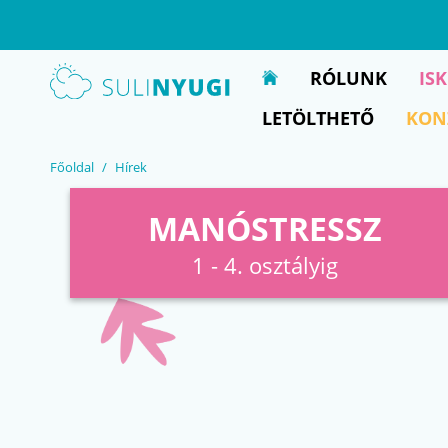
EN
UA
RÓLUNK
IS
LETÖLTHETŐ
KON
Főoldal
Hírek
MANÓSTRESSZ
1 - 4. osztályig