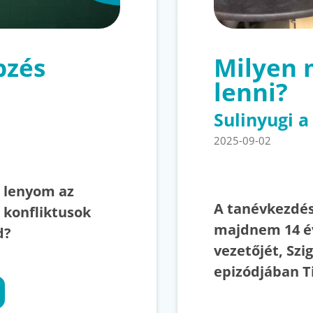
pzés
Milyen 
lenni?
Sulinyugi 
2025-09-02
, lenyom az
A tanévkezdés
 konfliktusok
majdnem 14 év
ád?
vezetőjét, Szi
epizódjában T