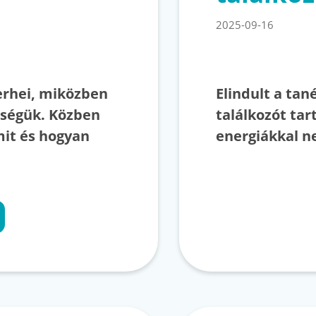
2025-09-16
erhei, miközben
Elindult a tan
tségük. Közben
találkozót tar
mit és hogyan
energiákkal n