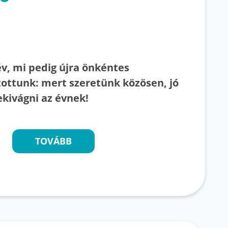
év, mi pedig újra önkéntes
tottunk: mert szeretünk közösen, jó
ekivágni az évnek!
TOVÁBB