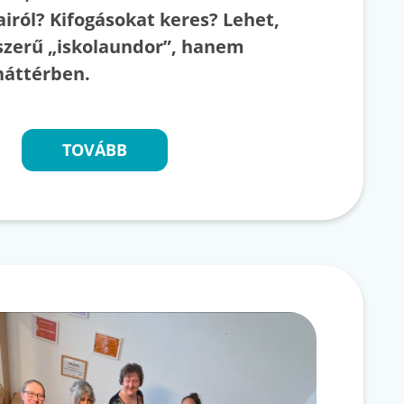
iról? Kifogásokat keres? Lehet,
zerű „iskolaundor”, hanem
 háttérben.
TOVÁBB