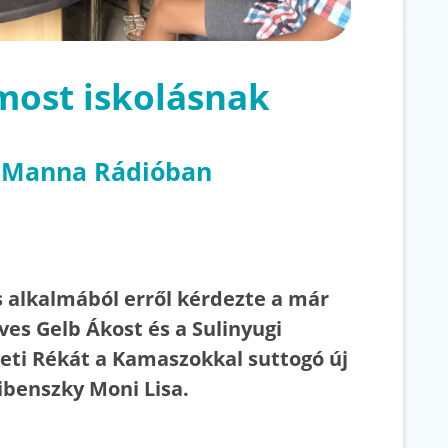
most iskolásnak
a Manna Rádióban
 alkalmából erről kérdezte a már
es Gelb Ákost és a Sulinyugi
geti Rékát a Kamaszokkal suttogó új
ibenszky Moni Lisa.