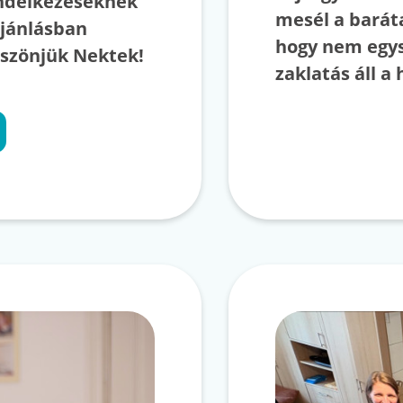
endelkezéseknek
mesél a baráta
ajánlásban
hogy nem egys
öszönjük Nektek!
zaklatás áll a