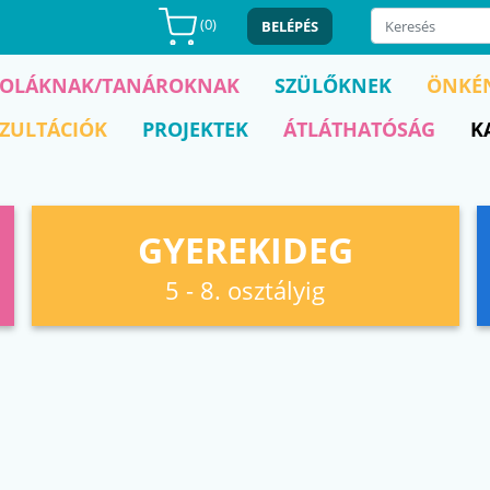
(
0
)
BELÉPÉS
KOLÁKNAK/TANÁROKNAK
SZÜLŐKNEK
ÖNKÉ
ZULTÁCIÓK
PROJEKTEK
ÁTLÁTHATÓSÁG
K
GYEREKIDEG
5 - 8. osztályig