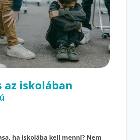
s az iskolában
jú
hasa, ha iskolába kell menni? Nem