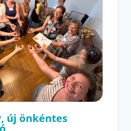
, új önkéntes
zó