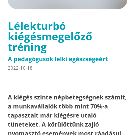
Lélekturbó
kiégésmegelőző
tréning
A pedagógusok lelki egészségéért
2022-10-18
A kiégés szinte népbetegségnek számít,
a munkavállalók több mint 70%-a
tapasztalt már kiégésre utaló
tüneteket. A körülöttünk zajló
nyomasztó események most ráadásul