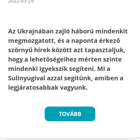
2022-03-29
Az Ukrajnában zajló háború mindenkit
megmozgatott, és a naponta érkező
szörnyű hírek között azt tapasztaljuk,
hogy a lehetőségeihez mérten szinte
mindenki igyekszik segíteni. Mi a
Sulinyugival azzal segítünk, amiben a
legjáratosabbak vagyunk.
TOVÁBB