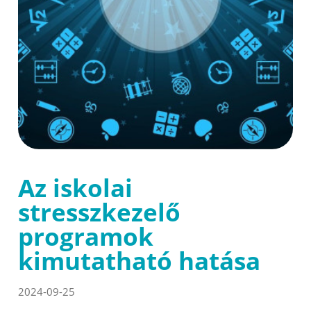
Az iskolai
stresszkezelő
programok
kimutatható hatása
2024-09-25