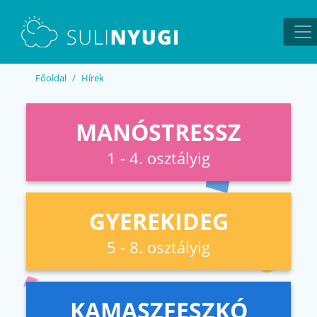
EN
UA
Főoldal
Hírek
MANÓSTRESSZ
1 - 4. osztályig
GYEREKIDEG
5 - 8. osztályig
KAMASZFESZKÓ