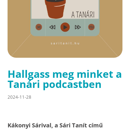
Hallgass meg minket a
Tanári podcastben
2024-11-28
Kákonyi Sárival, a Sári Tanít című