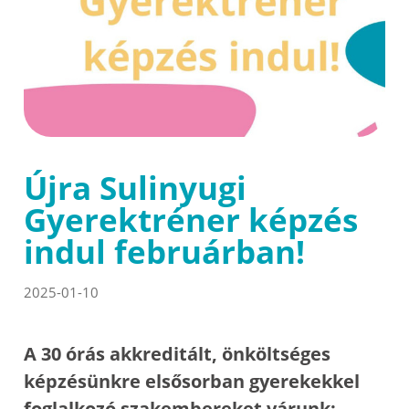
Újra Sulinyugi
Gyerektréner képzés
indul februárban!
2025-01-10
A 30 órás akkreditált, önköltséges
képzésünkre elsősorban gyerekekkel
foglalkozó szakembereket várunk: