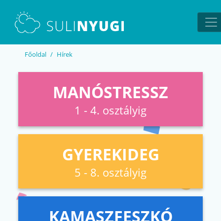
EN
UA
Főoldal
Hírek
MANÓSTRESSZ
1 - 4. osztályig
GYEREKIDEG
5 - 8. osztályig
KAMASZFESZKÓ