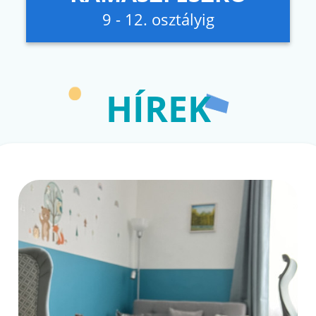
9 - 12. osztályig
HÍREK