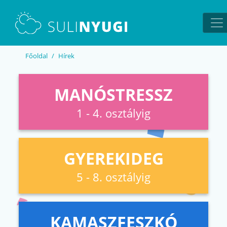
EN
UA
Főoldal
Hírek
MANÓSTRESSZ
1 - 4. osztályig
GYEREKIDEG
5 - 8. osztályig
KAMASZFESZKÓ