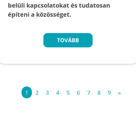
belüli kapcsolatokat és tudatosan
építeni a közösséget.
TOVÁBB
«
1
2
3
4
5
6
7
8
9
»