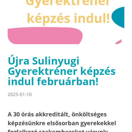
Újra Sulinyugi
Gyerektréner képzés
indul februárban!
2025-01-10
A 30 órás akkreditált, önköltséges
képzésünkre elsősorban gyerekekkel
foglalkozó szakembereket várunk: