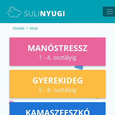
EN
UA
Főoldal
Hírek
MANÓSTRESSZ
1 - 4. osztályig
GYEREKIDEG
5 - 8. osztályig
KAMASZFESZKÓ