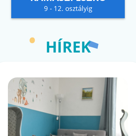
9 - 12. osztályig
HÍREK