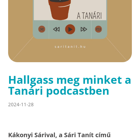
Hallgass meg minket a
Tanári podcastben
2024-11-28
Kákonyi Sárival, a Sári Tanít című