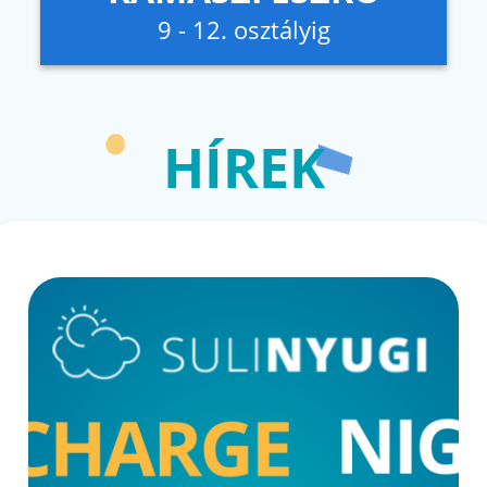
9 - 12. osztályig
HÍREK