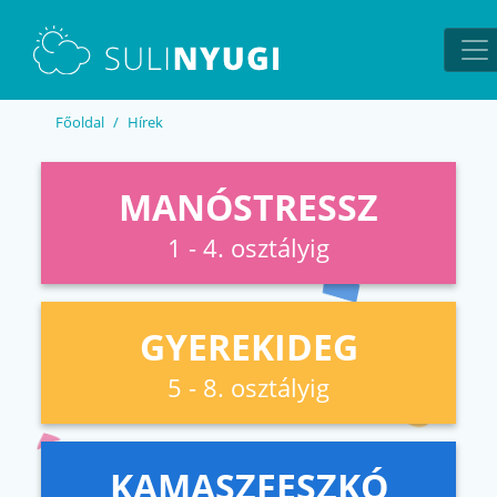
EN
UA
Főoldal
Hírek
MANÓSTRESSZ
1 - 4. osztályig
GYEREKIDEG
5 - 8. osztályig
KAMASZFESZKÓ