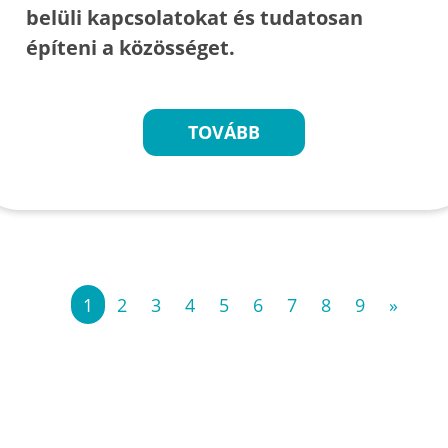
belüli kapcsolatokat és tudatosan
építeni a közösséget.
TOVÁBB
«
1
2
3
4
5
6
7
8
9
»