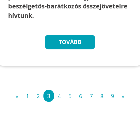
beszélgetős-barátkozós összejövetelre
hívtunk.
TOVÁBB
«
1
2
3
4
5
6
7
8
9
»