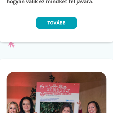
hogyan válik ez mindkét fél javára.
TOVÁBB