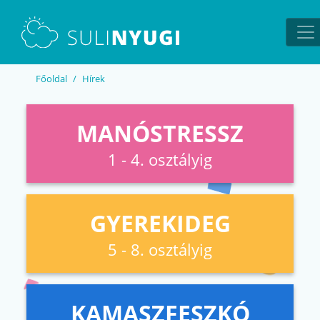
EN
UA
Főoldal
Hírek
MANÓSTRESSZ
1 - 4. osztályig
GYEREKIDEG
5 - 8. osztályig
KAMASZFESZKÓ