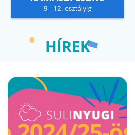
9 - 12. osztályig
HÍREK