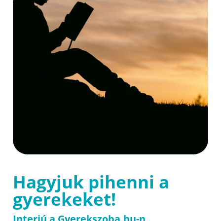
Hagyjuk pihenni a
gyerekeket!
Interjú a Gyerekszoba.hu-n