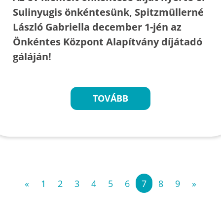
Sulinyugis önkéntesünk, Spitzmüllerné
László Gabriella december 1-jén az
Önkéntes Központ Alapítvány díjátadó
gáláján!
TOVÁBB
«
1
2
3
4
5
6
7
8
9
»