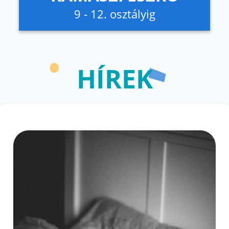
9 - 12. osztályig
HÍREK