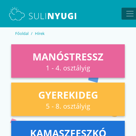
EN
UA
Főoldal
Hírek
MANÓSTRESSZ
1 - 4. osztályig
GYEREKIDEG
5 - 8. osztályig
KAMASZFESZKÓ